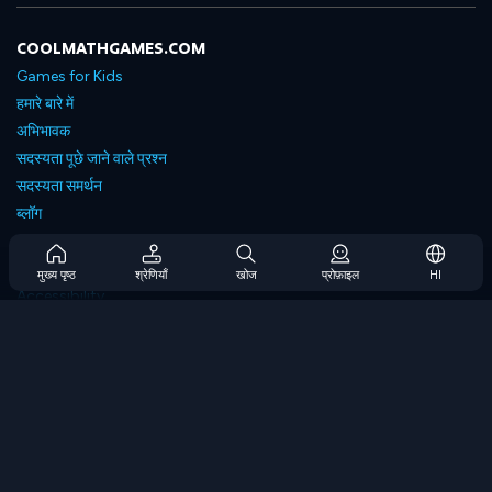
COOLMATHGAMES.COM
Games for Kids
हमारे बारे में
अभिभावक
सदस्यता पूछे जाने वाले प्रश्न
सदस्यता समर्थन
ब्लॉग
Developers
संपर्क करें
मुख्य पृष्ठ
श्रेणियाँ
खोज
प्रोफ़ाइल
HI
Accessibility
ब्राउज गेम्स
स्ट्रेटेजी गेम्स
स्किल गेम्स
नंबर गेम्स
लॉजिक गेम्स
मेमोरी गेम्स