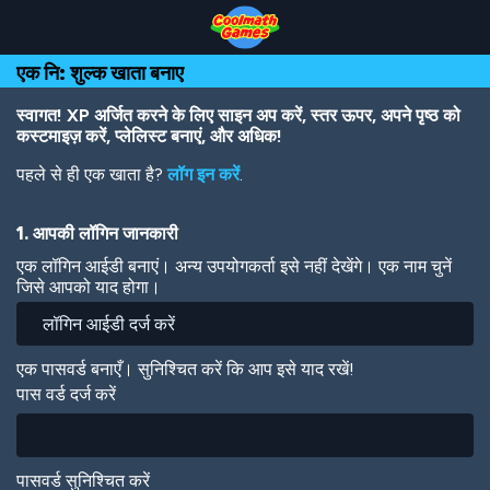
Skip
Skip
Skip
Skip
Skip
to
to
to
to
to
Top
Navigation
Main
Footer
main
एक नि: शुल्क खाता बनाए
of
Content
content
Page
स्वागत! XP अर्जित करने के लिए साइन अप करें, स्तर ऊपर, अपने पृष्ठ को
कस्टमाइज़ करें, प्लेलिस्ट बनाएं, और अधिक!
पहले से ही एक खाता है?
लॉग इन करें
.
1. आपकी लॉगिन जानकारी
एक लॉगिन आईडी बनाएं। अन्य उपयोगकर्ता इसे नहीं देखेंगे। एक नाम चुनें
जिसे आपको याद होगा।
एक पासवर्ड बनाएँ। सुनिश्चित करें कि आप इसे याद रखें!
पास वर्ड दर्ज करें
पासवर्ड सुनिश्चित करें