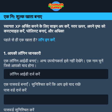
Skip
Skip
Skip
Skip
Skip
to
to
to
to
to
Top
Navigation
Main
Footer
main
एक नि: शुल्क खाता बनाए
of
Content
content
Page
स्वागत! XP अर्जित करने के लिए साइन अप करें, स्तर ऊपर, अपने पृष्ठ को
कस्टमाइज़ करें, प्लेलिस्ट बनाएं, और अधिक!
पहले से ही एक खाता है?
लॉग इन करें
.
1. आपकी लॉगिन जानकारी
एक लॉगिन आईडी बनाएं। अन्य उपयोगकर्ता इसे नहीं देखेंगे। एक नाम चुनें
जिसे आपको याद होगा।
एक पासवर्ड बनाएँ। सुनिश्चित करें कि आप इसे याद रखें!
पास वर्ड दर्ज करें
पासवर्ड सुनिश्चित करें