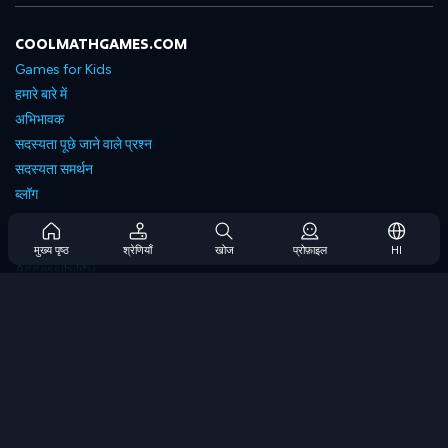
COOLMATHGAMES.COM
Games for Kids
हमारे बारे में
अभिभावक
सदस्यता पूछे जाने वाले प्रश्न
सदस्यता समर्थन
ब्लॉग
Developers
संपर्क करें
मुख्य पृष्ठ
श्रेणियाँ
खोज
प्रोफ़ाइल
HI
Accessibility
ब्राउज गेम्स
स्ट्रेटेजी गेम्स
स्किल गेम्स
नंबर गेम्स
लॉजिक गेम्स
मेमोरी गेम्स