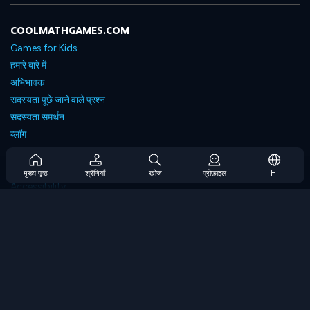
COOLMATHGAMES.COM
Games for Kids
हमारे बारे में
अभिभावक
सदस्यता पूछे जाने वाले प्रश्न
सदस्यता समर्थन
ब्लॉग
Developers
संपर्क करें
मुख्य पृष्ठ
श्रेणियाँ
खोज
प्रोफ़ाइल
HI
Accessibility
ब्राउज गेम्स
स्ट्रेटेजी गेम्स
स्किल गेम्स
नंबर गेम्स
लॉजिक गेम्स
मेमोरी गेम्स