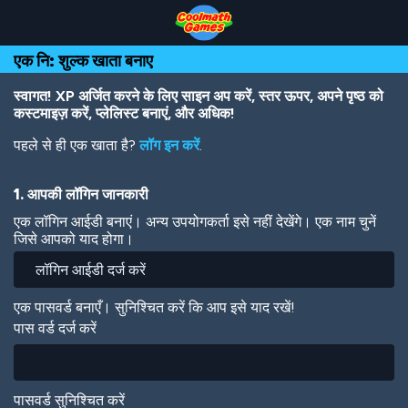
Skip
Skip
Skip
Skip
Skip
to
to
to
to
to
Top
Navigation
Main
Footer
main
एक नि: शुल्क खाता बनाए
of
Content
content
Page
स्वागत! XP अर्जित करने के लिए साइन अप करें, स्तर ऊपर, अपने पृष्ठ को
कस्टमाइज़ करें, प्लेलिस्ट बनाएं, और अधिक!
पहले से ही एक खाता है?
लॉग इन करें
.
1. आपकी लॉगिन जानकारी
एक लॉगिन आईडी बनाएं। अन्य उपयोगकर्ता इसे नहीं देखेंगे। एक नाम चुनें
जिसे आपको याद होगा।
एक पासवर्ड बनाएँ। सुनिश्चित करें कि आप इसे याद रखें!
पास वर्ड दर्ज करें
पासवर्ड सुनिश्चित करें