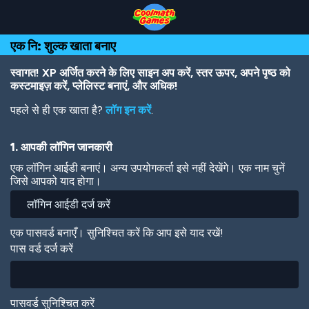
Skip
Skip
Skip
Skip
Skip
to
to
to
to
to
Top
Navigation
Main
Footer
main
एक नि: शुल्क खाता बनाए
of
Content
content
Page
स्वागत! XP अर्जित करने के लिए साइन अप करें, स्तर ऊपर, अपने पृष्ठ को
कस्टमाइज़ करें, प्लेलिस्ट बनाएं, और अधिक!
पहले से ही एक खाता है?
लॉग इन करें
.
1. आपकी लॉगिन जानकारी
एक लॉगिन आईडी बनाएं। अन्य उपयोगकर्ता इसे नहीं देखेंगे। एक नाम चुनें
जिसे आपको याद होगा।
एक पासवर्ड बनाएँ। सुनिश्चित करें कि आप इसे याद रखें!
पास वर्ड दर्ज करें
पासवर्ड सुनिश्चित करें