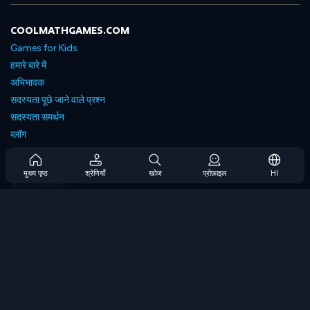
COOLMATHGAMES.COM
Games for Kids
हमारे बारे में
अभिभावक
सदस्यता पूछे जाने वाले प्रश्न
सदस्यता समर्थन
ब्लॉग
Developers
संपर्क करें
मुख्य पृष्ठ
श्रेणियाँ
खोज
प्रोफ़ाइल
HI
Accessibility
ब्राउज गेम्स
स्ट्रेटेजी गेम्स
स्किल गेम्स
नंबर गेम्स
लॉजिक गेम्स
मेमोरी गेम्स