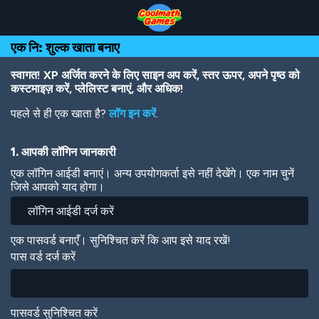
Skip
Skip
Skip
Skip
Skip
to
to
to
to
to
Top
Navigation
Main
Footer
main
एक नि: शुल्क खाता बनाए
of
Content
content
Page
स्वागत! XP अर्जित करने के लिए साइन अप करें, स्तर ऊपर, अपने पृष्ठ को
कस्टमाइज़ करें, प्लेलिस्ट बनाएं, और अधिक!
पहले से ही एक खाता है?
लॉग इन करें
.
1. आपकी लॉगिन जानकारी
एक लॉगिन आईडी बनाएं। अन्य उपयोगकर्ता इसे नहीं देखेंगे। एक नाम चुनें
जिसे आपको याद होगा।
एक पासवर्ड बनाएँ। सुनिश्चित करें कि आप इसे याद रखें!
पास वर्ड दर्ज करें
पासवर्ड सुनिश्चित करें