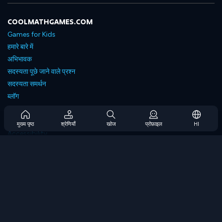
COOLMATHGAMES.COM
Games for Kids
हमारे बारे में
अभिभावक
सदस्यता पूछे जाने वाले प्रश्न
सदस्यता समर्थन
ब्लॉग
Developers
संपर्क करें
मुख्य पृष्ठ
श्रेणियाँ
खोज
प्रोफ़ाइल
HI
Accessibility
ब्राउज गेम्स
स्ट्रेटेजी गेम्स
स्किल गेम्स
नंबर गेम्स
लॉजिक गेम्स
मेमोरी गेम्स