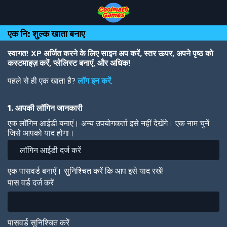
Skip
Skip
Skip
Skip
Skip
to
to
to
to
to
Top
Navigation
Main
Footer
main
एक नि: शुल्क खाता बनाए
of
Content
content
Page
स्वागत! XP अर्जित करने के लिए साइन अप करें, स्तर ऊपर, अपने पृष्ठ को
कस्टमाइज़ करें, प्लेलिस्ट बनाएं, और अधिक!
पहले से ही एक खाता है?
लॉग इन करें
.
1. आपकी लॉगिन जानकारी
एक लॉगिन आईडी बनाएं। अन्य उपयोगकर्ता इसे नहीं देखेंगे। एक नाम चुनें
जिसे आपको याद होगा।
एक पासवर्ड बनाएँ। सुनिश्चित करें कि आप इसे याद रखें!
पास वर्ड दर्ज करें
पासवर्ड सुनिश्चित करें