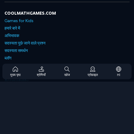
COOLMATHGAMES.COM
Games for Kids
हमारे बारे में
अभिभावक
सदस्यता पूछे जाने वाले प्रश्न
सदस्यता समर्थन
ब्लॉग
Developers
संपर्क करें
मुख्य पृष्ठ
श्रेणियाँ
खोज
प्रोफ़ाइल
HI
Accessibility
ब्राउज गेम्स
स्ट्रेटेजी गेम्स
स्किल गेम्स
नंबर गेम्स
लॉजिक गेम्स
मेमोरी गेम्स