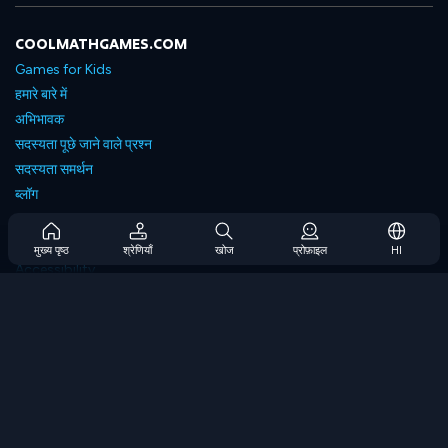
COOLMATHGAMES.COM
Games for Kids
हमारे बारे में
अभिभावक
सदस्यता पूछे जाने वाले प्रश्न
सदस्यता समर्थन
ब्लॉग
Developers
संपर्क करें
मुख्य पृष्ठ
श्रेणियाँ
खोज
प्रोफ़ाइल
HI
Accessibility
ब्राउज गेम्स
स्ट्रेटेजी गेम्स
स्किल गेम्स
नंबर गेम्स
लॉजिक गेम्स
मेमोरी गेम्स