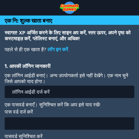
Skip
Skip
Skip
Skip
Skip
to
to
to
to
to
Top
Navigation
Main
Footer
main
एक नि: शुल्क खाता बनाए
of
Content
content
Page
स्वागत! XP अर्जित करने के लिए साइन अप करें, स्तर ऊपर, अपने पृष्ठ को
कस्टमाइज़ करें, प्लेलिस्ट बनाएं, और अधिक!
पहले से ही एक खाता है?
लॉग इन करें
.
1. आपकी लॉगिन जानकारी
एक लॉगिन आईडी बनाएं। अन्य उपयोगकर्ता इसे नहीं देखेंगे। एक नाम चुनें
जिसे आपको याद होगा।
एक पासवर्ड बनाएँ। सुनिश्चित करें कि आप इसे याद रखें!
पास वर्ड दर्ज करें
पासवर्ड सुनिश्चित करें