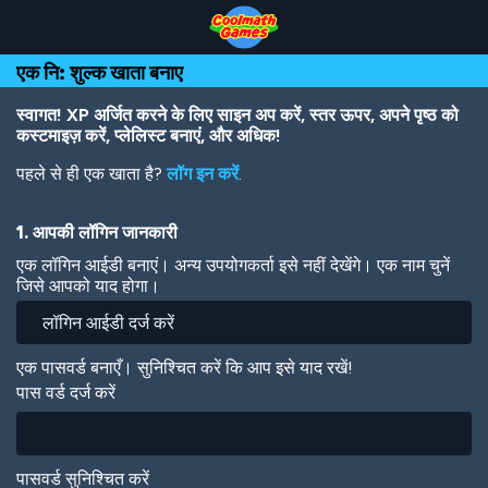
Skip
Skip
Skip
Skip
Skip
to
to
to
to
to
Top
Navigation
Main
Footer
main
एक नि: शुल्क खाता बनाए
of
Content
content
Page
स्वागत! XP अर्जित करने के लिए साइन अप करें, स्तर ऊपर, अपने पृष्ठ को
कस्टमाइज़ करें, प्लेलिस्ट बनाएं, और अधिक!
पहले से ही एक खाता है?
लॉग इन करें
.
1. आपकी लॉगिन जानकारी
एक लॉगिन आईडी बनाएं। अन्य उपयोगकर्ता इसे नहीं देखेंगे। एक नाम चुनें
जिसे आपको याद होगा।
एक पासवर्ड बनाएँ। सुनिश्चित करें कि आप इसे याद रखें!
पास वर्ड दर्ज करें
पासवर्ड सुनिश्चित करें