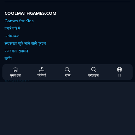
COOLMATHGAMES.COM
Games for Kids
हमारे बारे में
अभिभावक
सदस्यता पूछे जाने वाले प्रश्न
सदस्यता समर्थन
ब्लॉग
Developers
संपर्क करें
मुख्य पृष्ठ
श्रेणियाँ
खोज
प्रोफ़ाइल
HI
Accessibility
ब्राउज गेम्स
स्ट्रेटेजी गेम्स
स्किल गेम्स
नंबर गेम्स
लॉजिक गेम्स
मेमोरी गेम्स