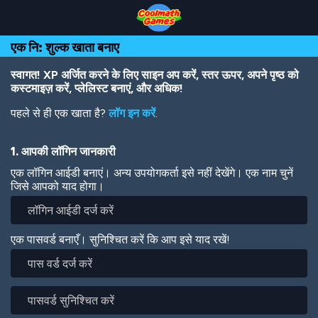
Skip
Skip
Skip
Skip
Skip
to
to
to
to
to
Top
Navigation
Main
Footer
main
एक नि: शुल्क खाता बनाए
of
Content
content
Page
स्वागत! XP अर्जित करने के लिए साइन अप करें, स्तर ऊपर, अपने पृष्ठ को
कस्टमाइज़ करें, प्लेलिस्ट बनाएं, और अधिक!
पहले से ही एक खाता है?
लॉग इन करें
.
1. आपकी लॉगिन जानकारी
एक लॉगिन आईडी बनाएं। अन्य उपयोगकर्ता इसे नहीं देखेंगे। एक नाम चुनें
जिसे आपको याद होगा।
एक पासवर्ड बनाएँ। सुनिश्चित करें कि आप इसे याद रखें!
पास
वर्ड
दर्ज
पासवर्ड
करें
सुनिश्चित