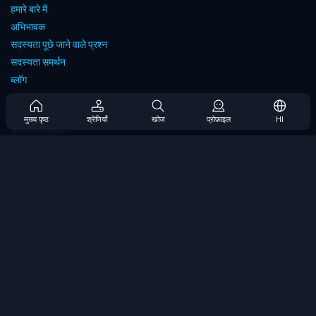
हमारे बारे में
अभिभावक
सदस्यता पूछे जाने वाले प्रश्न
सदस्यता समर्थन
ब्लॉग
Developers
संपर्क करें
मुख्य पृष्ठ
श्रेणियाँ
खोज
प्रोफ़ाइल
HI
Accessibility
ब्राउज गेम्स
स्ट्रेटेजी गेम्स
स्किल गेम्स
नंबर गेम्स
लॉजिक गेम्स
मेमोरी गेम्स
क्लासिक गेम्स
विज्ञान खेल
भूगोल खेल