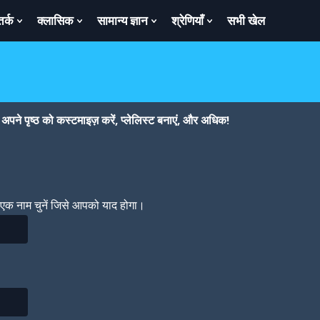
तर्क
क्लासिक
सामान्य ज्ञान
श्रेणियाँ
सभी खेल
ow
Show
Show
Show
Show
bmenu
Submenu
Submenu
Submenu
Submenu
For
For
For
For
तर्क
क्लासिक
सामान्य
श्रेणियाँ
ज्ञान
पने पृष्ठ को कस्टमाइज़ करें, प्लेलिस्ट बनाएं, और अधिक!
। एक नाम चुनें जिसे आपको याद होगा।