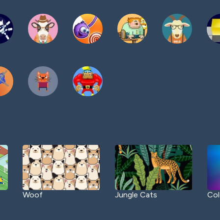
Woof
Jungle Cats
Col