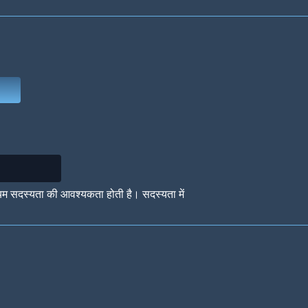
Deep Water
On the Beach
Mus
Circuits
Glazed Over
In 
यम सदस्यता की आवश्यकता होती है। सदस्यता में
Big Spender
Hit the Slopes
Boo