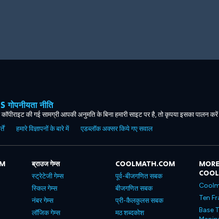
ोपनीयता नीति
कॉपीराइट की गई सामग्री आपकी अनुमति के बिना हमारी साइट पर है, तो कृपया इसका पालन करे
ें
हमारे विज्ञापनों के बारे में
एडब्लॉक अक्सर किये गए सवाल
OM
ब्राउज गेम्स
COOLMATH.COM
MORE
COO
स्ट्रेटेजी गेम्स
पूर्व-बीजगणित सबक
Coolm
स्किल गेम्स
बीजगणित सबक
Ten Fr
नंबर गेम्स
प्री-कैलकुलस सबक
Base T
लॉजिक गेम्स
मठ शब्दकोश