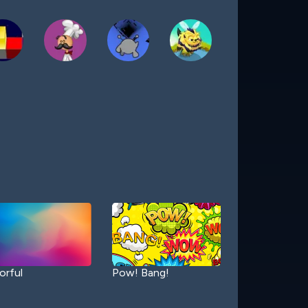
orful
Pow! Bang!