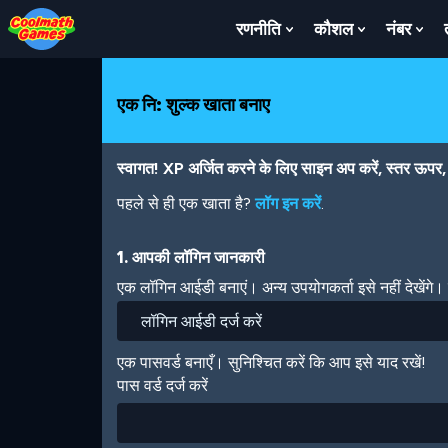
Skip
Skip
Skip
Skip
Skip
to
to
to
to
to
रणनीति
कौशल
नंबर
Show
Show
Sh
Top
Navigation
Main
Footer
main
Submenu
Submenu
Su
of
Content
content
For
For
For
Page
रणनीति
कौशल
नंबर
एक नि: शुल्क खाता बनाए
स्वागत! XP अर्जित करने के लिए साइन अप करें, स्तर ऊपर, अ
पहले से ही एक खाता है?
लॉग इन करें
.
1. आपकी लॉगिन जानकारी
एक लॉगिन आईडी बनाएं। अन्य उपयोगकर्ता इसे नहीं देखेंगे
एक पासवर्ड बनाएँ। सुनिश्चित करें कि आप इसे याद रखें!
पास वर्ड दर्ज करें