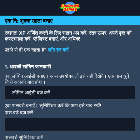
Skip
Skip
Skip
Skip
Skip
to
to
to
to
to
Top
Navigation
Main
Footer
main
एक नि: शुल्क खाता बनाए
of
Content
content
Page
स्वागत! XP अर्जित करने के लिए साइन अप करें, स्तर ऊपर, अपने पृष्ठ को
कस्टमाइज़ करें, प्लेलिस्ट बनाएं, और अधिक!
पहले से ही एक खाता है?
लॉग इन करें
.
1. आपकी लॉगिन जानकारी
एक लॉगिन आईडी बनाएं। अन्य उपयोगकर्ता इसे नहीं देखेंगे। एक नाम चुनें
जिसे आपको याद होगा।
एक पासवर्ड बनाएँ। सुनिश्चित करें कि आप इसे याद रखें!
पास वर्ड दर्ज करें
पासवर्ड सुनिश्चित करें