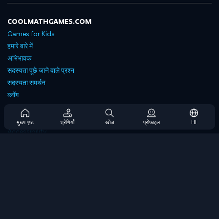
COOLMATHGAMES.COM
Games for Kids
हमारे बारे में
अभिभावक
सदस्यता पूछे जाने वाले प्रश्न
सदस्यता समर्थन
ब्लॉग
Developers
संपर्क करें
मुख्य पृष्ठ
श्रेणियाँ
खोज
प्रोफ़ाइल
HI
Accessibility
ब्राउज गेम्स
स्ट्रेटेजी गेम्स
स्किल गेम्स
नंबर गेम्स
लॉजिक गेम्स
मेमोरी गेम्स