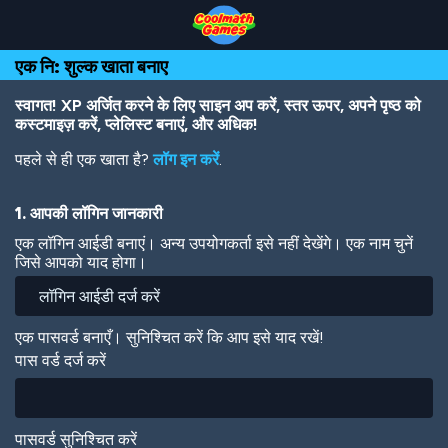
Skip
Skip
Skip
Skip
Skip
to
to
to
to
to
Top
Navigation
Main
Footer
main
एक नि: शुल्क खाता बनाए
of
Content
content
Page
स्वागत! XP अर्जित करने के लिए साइन अप करें, स्तर ऊपर, अपने पृष्ठ को
कस्टमाइज़ करें, प्लेलिस्ट बनाएं, और अधिक!
पहले से ही एक खाता है?
लॉग इन करें
.
1. आपकी लॉगिन जानकारी
एक लॉगिन आईडी बनाएं। अन्य उपयोगकर्ता इसे नहीं देखेंगे। एक नाम चुनें
जिसे आपको याद होगा।
एक पासवर्ड बनाएँ। सुनिश्चित करें कि आप इसे याद रखें!
पास वर्ड दर्ज करें
पासवर्ड सुनिश्चित करें