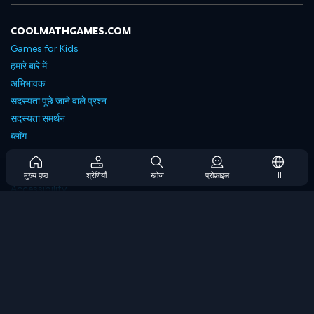
COOLMATHGAMES.COM
Games for Kids
हमारे बारे में
अभिभावक
सदस्यता पूछे जाने वाले प्रश्न
सदस्यता समर्थन
ब्लॉग
Developers
संपर्क करें
मुख्य पृष्ठ
श्रेणियाँ
खोज
प्रोफ़ाइल
HI
Accessibility
ब्राउज गेम्स
स्ट्रेटेजी गेम्स
स्किल गेम्स
नंबर गेम्स
लॉजिक गेम्स
मेमोरी गेम्स