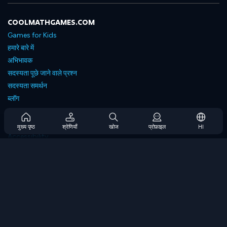
COOLMATHGAMES.COM
Games for Kids
हमारे बारे में
अभिभावक
सदस्यता पूछे जाने वाले प्रश्न
सदस्यता समर्थन
ब्लॉग
Developers
संपर्क करें
मुख्य पृष्ठ
श्रेणियाँ
खोज
प्रोफ़ाइल
HI
Accessibility
ब्राउज गेम्स
स्ट्रेटेजी गेम्स
स्किल गेम्स
नंबर गेम्स
लॉजिक गेम्स
मेमोरी गेम्स