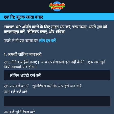
Skip
Skip
Skip
Skip
Skip
to
to
to
to
to
Top
Navigation
Main
Footer
main
एक नि: शुल्क खाता बनाए
of
Content
content
Page
स्वागत! XP अर्जित करने के लिए साइन अप करें, स्तर ऊपर, अपने पृष्ठ को
कस्टमाइज़ करें, प्लेलिस्ट बनाएं, और अधिक!
पहले से ही एक खाता है?
लॉग इन करें
.
1. आपकी लॉगिन जानकारी
एक लॉगिन आईडी बनाएं। अन्य उपयोगकर्ता इसे नहीं देखेंगे। एक नाम चुनें
जिसे आपको याद होगा।
एक पासवर्ड बनाएँ। सुनिश्चित करें कि आप इसे याद रखें!
पास वर्ड दर्ज करें
पासवर्ड सुनिश्चित करें