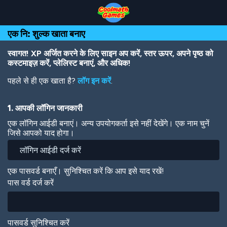
Skip
Skip
Skip
Skip
Skip
to
to
to
to
to
Top
Navigation
Main
Footer
main
एक नि: शुल्क खाता बनाए
of
Content
content
Page
स्वागत! XP अर्जित करने के लिए साइन अप करें, स्तर ऊपर, अपने पृष्ठ को
कस्टमाइज़ करें, प्लेलिस्ट बनाएं, और अधिक!
पहले से ही एक खाता है?
लॉग इन करें
.
1. आपकी लॉगिन जानकारी
एक लॉगिन आईडी बनाएं। अन्य उपयोगकर्ता इसे नहीं देखेंगे। एक नाम चुनें
जिसे आपको याद होगा।
एक पासवर्ड बनाएँ। सुनिश्चित करें कि आप इसे याद रखें!
पास वर्ड दर्ज करें
पासवर्ड सुनिश्चित करें