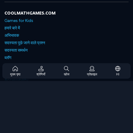
COOLMATHGAMES.COM
Games for Kids
हमारे बारे में
अभिभावक
सदस्यता पूछे जाने वाले प्रश्न
सदस्यता समर्थन
ब्लॉग
Developers
संपर्क करें
मुख्य पृष्ठ
श्रेणियाँ
खोज
प्रोफ़ाइल
HI
Accessibility
ब्राउज गेम्स
स्ट्रेटेजी गेम्स
स्किल गेम्स
नंबर गेम्स
लॉजिक गेम्स
मेमोरी गेम्स