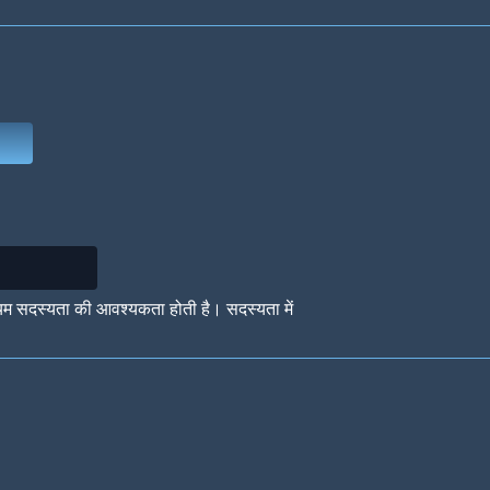
Deep Water
On the Beach
Mus
Circuits
Glazed Over
In 
यम सदस्यता की आवश्यकता होती है। सदस्यता में
Big Spender
Hit the Slopes
Boo