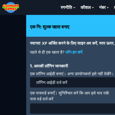
Skip
Skip
Skip
Skip
Skip
to
to
to
to
to
रणनीति
कौशल
नंबर
Show
Show
Sh
Top
Navigation
Main
Footer
main
Submenu
Submenu
Su
of
Content
content
For
For
For
Page
रणनीति
कौशल
नंबर
एक नि: शुल्क खाता बनाए
स्वागत! XP अर्जित करने के लिए साइन अप करें, स्तर ऊपर, अ
पहले से ही एक खाता है?
लॉग इन करें
.
1. आपकी लॉगिन जानकारी
एक लॉगिन आईडी बनाएं। अन्य उपयोगकर्ता इसे नहीं देखेंगे
एक पासवर्ड बनाएँ। सुनिश्चित करें कि आप इसे याद रखें!
पास वर्ड दर्ज करें