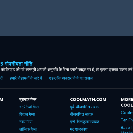
ोपनीयता नीति
कॉपीराइट की गई सामग्री आपकी अनुमति के बिना हमारी साइट पर है, तो कृपया इसका पालन करे
ें
हमारे विज्ञापनों के बारे में
एडब्लॉक अक्सर किये गए सवाल
OM
ब्राउज गेम्स
COOLMATH.COM
MORE
COO
स्ट्रेटेजी गेम्स
पूर्व-बीजगणित सबक
Coolm
स्किल गेम्स
बीजगणित सबक
Ten Fr
नंबर गेम्स
प्री-कैलकुलस सबक
Base T
लॉजिक गेम्स
मठ शब्दकोश