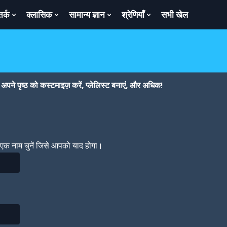
तर्क
क्लासिक
सामान्य ज्ञान
श्रेणियाँ
सभी खेल
ow
Show
Show
Show
Show
bmenu
Submenu
Submenu
Submenu
Submenu
For
For
For
For
तर्क
क्लासिक
सामान्य
श्रेणियाँ
ज्ञान
पने पृष्ठ को कस्टमाइज़ करें, प्लेलिस्ट बनाएं, और अधिक!
। एक नाम चुनें जिसे आपको याद होगा।