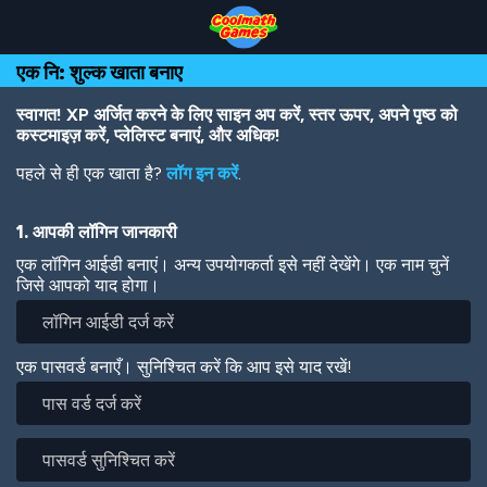
Skip
Skip
Skip
Skip
Skip
to
to
to
to
to
Top
Navigation
Main
Footer
main
एक नि: शुल्क खाता बनाए
of
Content
content
Page
स्वागत! XP अर्जित करने के लिए साइन अप करें, स्तर ऊपर, अपने पृष्ठ को
कस्टमाइज़ करें, प्लेलिस्ट बनाएं, और अधिक!
पहले से ही एक खाता है?
लॉग इन करें
.
1. आपकी लॉगिन जानकारी
एक लॉगिन आईडी बनाएं। अन्य उपयोगकर्ता इसे नहीं देखेंगे। एक नाम चुनें
जिसे आपको याद होगा।
एक पासवर्ड बनाएँ। सुनिश्चित करें कि आप इसे याद रखें!
पास
वर्ड
दर्ज
पासवर्ड
करें
सुनिश्चित