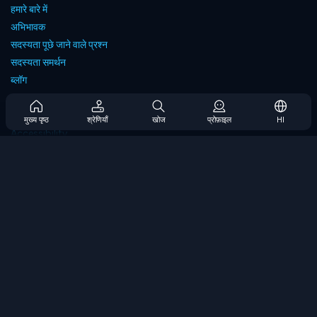
हमारे बारे में
अभिभावक
सदस्यता पूछे जाने वाले प्रश्न
सदस्यता समर्थन
ब्लॉग
Developers
संपर्क करें
मुख्य पृष्ठ
श्रेणियाँ
खोज
प्रोफ़ाइल
HI
Accessibility
ब्राउज गेम्स
स्ट्रेटेजी गेम्स
स्किल गेम्स
नंबर गेम्स
लॉजिक गेम्स
मेमोरी गेम्स
क्लासिक गेम्स
विज्ञान खेल
भूगोल खेल