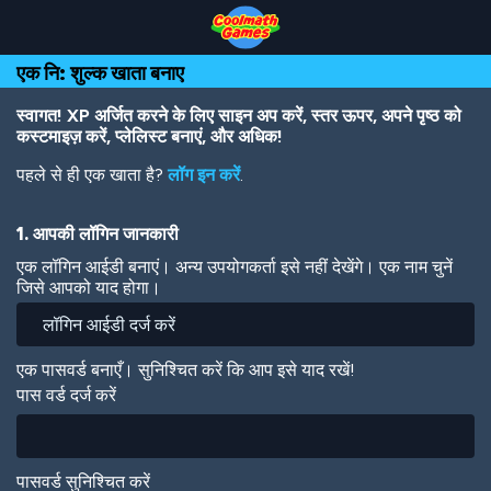
Skip
Skip
Skip
Skip
Skip
to
to
to
to
to
Top
Navigation
Main
Footer
main
एक नि: शुल्क खाता बनाए
of
Content
content
Page
स्वागत! XP अर्जित करने के लिए साइन अप करें, स्तर ऊपर, अपने पृष्ठ को
कस्टमाइज़ करें, प्लेलिस्ट बनाएं, और अधिक!
पहले से ही एक खाता है?
लॉग इन करें
.
1. आपकी लॉगिन जानकारी
एक लॉगिन आईडी बनाएं। अन्य उपयोगकर्ता इसे नहीं देखेंगे। एक नाम चुनें
जिसे आपको याद होगा।
एक पासवर्ड बनाएँ। सुनिश्चित करें कि आप इसे याद रखें!
पास वर्ड दर्ज करें
पासवर्ड सुनिश्चित करें