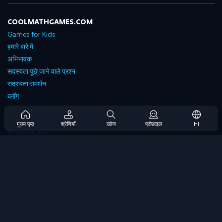
COOLMATHGAMES.COM
Games for Kids
हमारे बारे में
अभिभावक
सदस्यता पूछे जाने वाले प्रश्न
सदस्यता समर्थन
ब्लॉग
Developers
संपर्क करें
मुख्य पृष्ठ
श्रेणियाँ
खोज
प्रोफ़ाइल
HI
Accessibility
ब्राउज गेम्स
स्ट्रेटेजी गेम्स
स्किल गेम्स
नंबर गेम्स
लॉजिक गेम्स
मेमोरी गेम्स