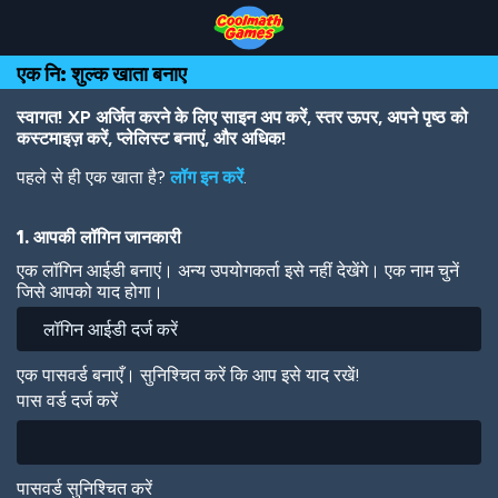
Skip
Skip
Skip
Skip
Skip
to
to
to
to
to
Top
Navigation
Main
Footer
main
एक नि: शुल्क खाता बनाए
of
Content
content
Page
स्वागत! XP अर्जित करने के लिए साइन अप करें, स्तर ऊपर, अपने पृष्ठ को
कस्टमाइज़ करें, प्लेलिस्ट बनाएं, और अधिक!
पहले से ही एक खाता है?
लॉग इन करें
.
1. आपकी लॉगिन जानकारी
एक लॉगिन आईडी बनाएं। अन्य उपयोगकर्ता इसे नहीं देखेंगे। एक नाम चुनें
जिसे आपको याद होगा।
एक पासवर्ड बनाएँ। सुनिश्चित करें कि आप इसे याद रखें!
पास वर्ड दर्ज करें
पासवर्ड सुनिश्चित करें