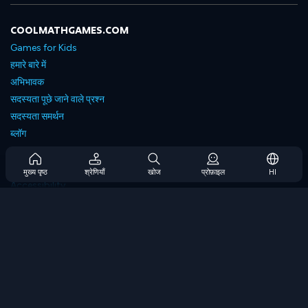
COOLMATHGAMES.COM
Games for Kids
हमारे बारे में
अभिभावक
सदस्यता पूछे जाने वाले प्रश्न
सदस्यता समर्थन
ब्लॉग
Developers
संपर्क करें
मुख्य पृष्ठ
श्रेणियाँ
खोज
प्रोफ़ाइल
HI
Accessibility
ब्राउज गेम्स
स्ट्रेटेजी गेम्स
स्किल गेम्स
नंबर गेम्स
लॉजिक गेम्स
मेमोरी गेम्स