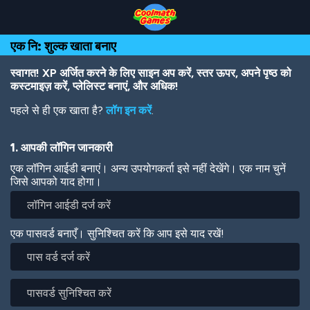
Skip
Skip
Skip
Skip
Skip
to
to
to
to
to
Top
Navigation
Main
Footer
main
एक नि: शुल्क खाता बनाए
of
Content
content
Page
स्वागत! XP अर्जित करने के लिए साइन अप करें, स्तर ऊपर, अपने पृष्ठ को
कस्टमाइज़ करें, प्लेलिस्ट बनाएं, और अधिक!
पहले से ही एक खाता है?
लॉग इन करें
.
1. आपकी लॉगिन जानकारी
एक लॉगिन आईडी बनाएं। अन्य उपयोगकर्ता इसे नहीं देखेंगे। एक नाम चुनें
जिसे आपको याद होगा।
एक पासवर्ड बनाएँ। सुनिश्चित करें कि आप इसे याद रखें!
पास
वर्ड
दर्ज
पासवर्ड
करें
सुनिश्चित