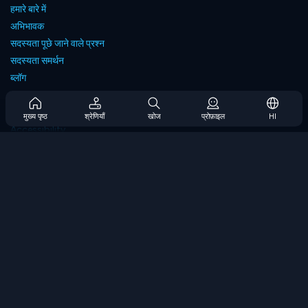
हमारे बारे में
अभिभावक
सदस्यता पूछे जाने वाले प्रश्न
सदस्यता समर्थन
ब्लॉग
Developers
संपर्क करें
मुख्य पृष्ठ
श्रेणियाँ
खोज
प्रोफ़ाइल
HI
Accessibility
ब्राउज गेम्स
स्ट्रेटेजी गेम्स
स्किल गेम्स
नंबर गेम्स
लॉजिक गेम्स
मेमोरी गेम्स
क्लासिक गेम्स
विज्ञान खेल
भूगोल खेल