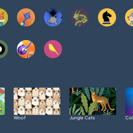
Woof
Jungle Cats
Col