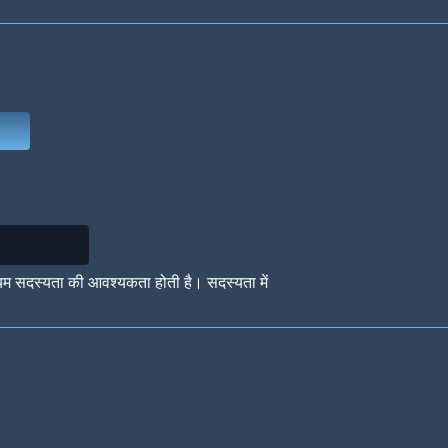
Deep Water
On the Beach
Mus
Circuits
Glazed Over
In 
यम सदस्यता की आवश्यकता होती है। सदस्यता में
Big Spender
Hit the Slopes
Boo