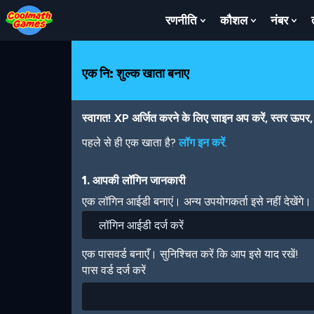
Skip
Skip
Skip
Skip
Skip
to
to
to
to
to
रणनीति
कौशल
नंबर
Show
Show
Sh
Top
Navigation
Main
Footer
main
Submenu
Submenu
Su
of
Content
content
For
For
For
Page
रणनीति
कौशल
नंबर
एक नि: शुल्क खाता बनाए
स्वागत! XP अर्जित करने के लिए साइन अप करें, स्तर ऊपर, अ
पहले से ही एक खाता है?
लॉग इन करें
.
1. आपकी लॉगिन जानकारी
एक लॉगिन आईडी बनाएं। अन्य उपयोगकर्ता इसे नहीं देखेंगे
एक पासवर्ड बनाएँ। सुनिश्चित करें कि आप इसे याद रखें!
पास वर्ड दर्ज करें