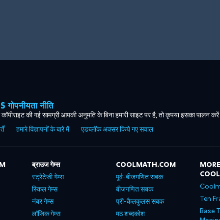
ोपनीयता नीति
कॉपीराइट की गई सामग्री आपकी अनुमति के बिना हमारी साइट पर है, तो कृपया इसका पालन करे
ें
हमारे विज्ञापनों के बारे में
एडब्लॉक अक्सर किये गए सवाल
OM
ब्राउज गेम्स
COOLMATH.COM
MORE
COO
स्ट्रेटेजी गेम्स
पूर्व-बीजगणित सबक
Coolm
स्किल गेम्स
बीजगणित सबक
Ten Fr
नंबर गेम्स
प्री-कैलकुलस सबक
Base T
लॉजिक गेम्स
मठ शब्दकोश