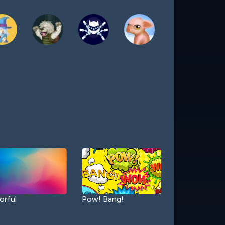
orful
Pow! Bang!