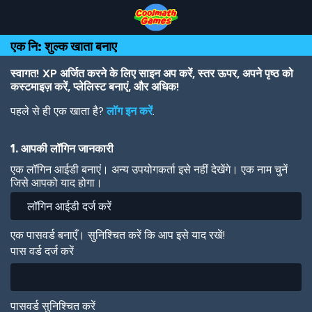
Skip
Skip
Skip
Skip
Skip
to
to
to
to
to
Top
Navigation
Main
Footer
main
एक नि: शुल्क खाता बनाए
of
Content
content
Page
स्वागत! XP अर्जित करने के लिए साइन अप करें, स्तर ऊपर, अपने पृष्ठ को
कस्टमाइज़ करें, प्लेलिस्ट बनाएं, और अधिक!
पहले से ही एक खाता है?
लॉग इन करें
.
1. आपकी लॉगिन जानकारी
एक लॉगिन आईडी बनाएं। अन्य उपयोगकर्ता इसे नहीं देखेंगे। एक नाम चुनें
जिसे आपको याद होगा।
एक पासवर्ड बनाएँ। सुनिश्चित करें कि आप इसे याद रखें!
पास वर्ड दर्ज करें
पासवर्ड सुनिश्चित करें