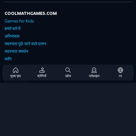
COOLMATHGAMES.COM
Games for Kids
हमारे बारे में
अभिभावक
सदस्यता पूछे जाने वाले प्रश्न
सदस्यता समर्थन
ब्लॉग
Developers
संपर्क करें
मुख्य पृष्ठ
श्रेणियाँ
खोज
प्रोफ़ाइल
HI
Accessibility
ब्राउज गेम्स
स्ट्रेटेजी गेम्स
स्किल गेम्स
नंबर गेम्स
लॉजिक गेम्स
मेमोरी गेम्स