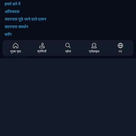
हमारे बारे में
अभिभावक
सदस्यता पूछे जाने वाले प्रश्न
सदस्यता समर्थन
ब्लॉग
Developers
संपर्क करें
मुख्य पृष्ठ
श्रेणियाँ
खोज
प्रोफ़ाइल
HI
Accessibility
ब्राउज गेम्स
स्ट्रेटेजी गेम्स
स्किल गेम्स
नंबर गेम्स
लॉजिक गेम्स
मेमोरी गेम्स
क्लासिक गेम्स
विज्ञान खेल
भूगोल खेल