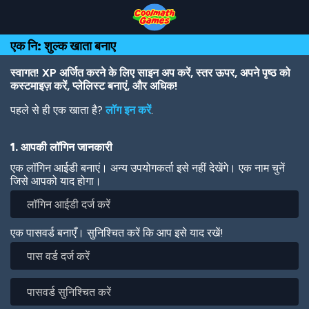
Skip
Skip
Skip
Skip
Skip
to
to
to
to
to
Top
Navigation
Main
Footer
main
एक नि: शुल्क खाता बनाए
of
Content
content
Page
स्वागत! XP अर्जित करने के लिए साइन अप करें, स्तर ऊपर, अपने पृष्ठ को
कस्टमाइज़ करें, प्लेलिस्ट बनाएं, और अधिक!
पहले से ही एक खाता है?
लॉग इन करें
.
1. आपकी लॉगिन जानकारी
एक लॉगिन आईडी बनाएं। अन्य उपयोगकर्ता इसे नहीं देखेंगे। एक नाम चुनें
जिसे आपको याद होगा।
एक पासवर्ड बनाएँ। सुनिश्चित करें कि आप इसे याद रखें!
पास
वर्ड
दर्ज
पासवर्ड
करें
सुनिश्चित