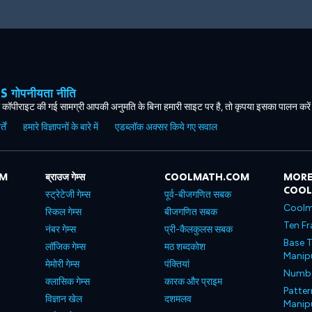
ोपनीयता नीति
कॉपीराइट की गई सामग्री आपकी अनुमति के बिना हमारी साइट पर है, तो कृपया इसका पालन करे
ें
हमारे विज्ञापनों के बारे में
एडब्लॉक अक्सर किये गए सवाल
OM
ब्राउज गेम्स
COOLMATH.COM
MORE
COO
स्ट्रेटेजी गेम्स
पूर्व-बीजगणित सबक
Coolm
स्किल गेम्स
बीजगणित सबक
Ten Fr
नंबर गेम्स
प्री-कैलकुलस सबक
Base T
लॉजिक गेम्स
मठ शब्दकोश
Manipu
मेमोरी गेम्स
पंक्तियां
Number
क्लासिक गेम्स
कारक और प्राइम
Patter
विज्ञान खेल
दशमलव
Manipu