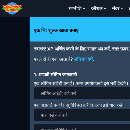
Skip
Skip
Skip
Skip
Skip
to
to
to
to
to
रणनीति
कौशल
नंबर
Show
Show
Sh
Top
Navigation
Main
Footer
main
Submenu
Submenu
Su
of
Content
content
For
For
For
Page
रणनीति
कौशल
नंबर
एक नि: शुल्क खाता बनाए
स्वागत! XP अर्जित करने के लिए साइन अप करें, स्तर ऊपर, अ
पहले से ही एक खाता है?
लॉग इन करें
.
1. आपकी लॉगिन जानकारी
एक लॉगिन आईडी बनाएं। अन्य उपयोगकर्ता इसे नहीं देखेंगे
एक पासवर्ड बनाएँ। सुनिश्चित करें कि आप इसे याद रखें!
पास
वर्ड
दर्ज
पासवर्ड
करें