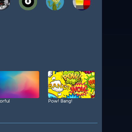
orful
Pow! Bang!