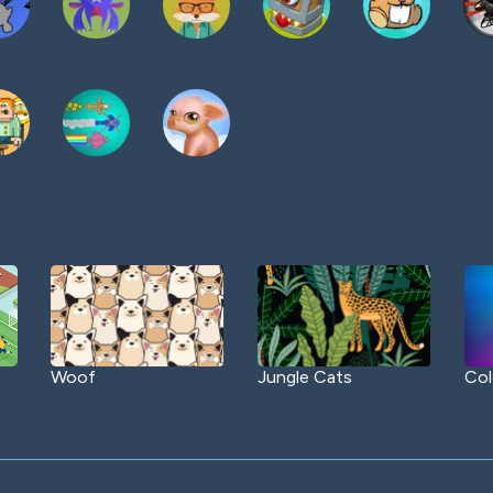
Woof
Jungle Cats
Col