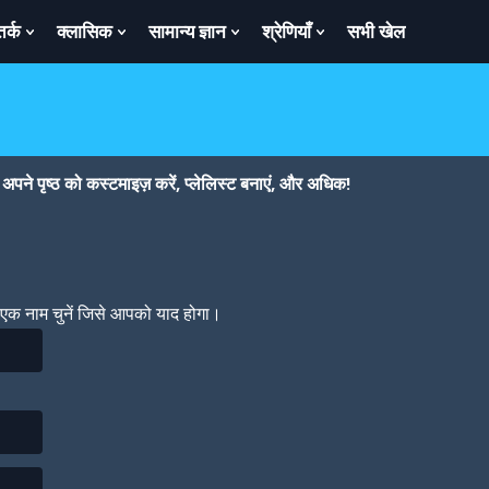
तर्क
क्लासिक
सामान्य ज्ञान
श्रेणियाँ
सभी खेल
ow
Show
Show
Show
Show
bmenu
Submenu
Submenu
Submenu
Submenu
For
For
For
For
तर्क
क्लासिक
सामान्य
श्रेणियाँ
ज्ञान
पने पृष्ठ को कस्टमाइज़ करें, प्लेलिस्ट बनाएं, और अधिक!
। एक नाम चुनें जिसे आपको याद होगा।