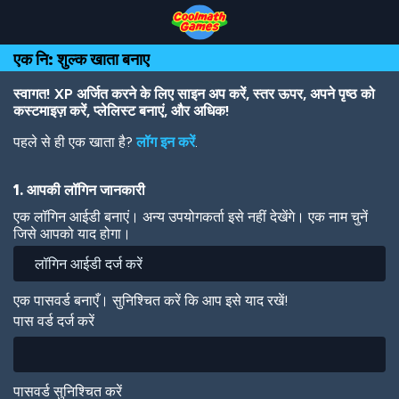
Skip
Skip
Skip
Skip
Skip
to
to
to
to
to
Top
Navigation
Main
Footer
main
एक नि: शुल्क खाता बनाए
of
Content
content
Page
स्वागत! XP अर्जित करने के लिए साइन अप करें, स्तर ऊपर, अपने पृष्ठ को
कस्टमाइज़ करें, प्लेलिस्ट बनाएं, और अधिक!
पहले से ही एक खाता है?
लॉग इन करें
.
1. आपकी लॉगिन जानकारी
एक लॉगिन आईडी बनाएं। अन्य उपयोगकर्ता इसे नहीं देखेंगे। एक नाम चुनें
जिसे आपको याद होगा।
एक पासवर्ड बनाएँ। सुनिश्चित करें कि आप इसे याद रखें!
पास वर्ड दर्ज करें
पासवर्ड सुनिश्चित करें