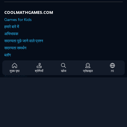
COOLMATHGAMES.COM
Games for Kids
हमारे बारे में
अभिभावक
सदस्यता पूछे जाने वाले प्रश्न
सदस्यता समर्थन
ब्लॉग
Developers
संपर्क करें
मुख्य पृष्ठ
श्रेणियाँ
खोज
प्रोफ़ाइल
HI
Accessibility
ब्राउज गेम्स
स्ट्रेटेजी गेम्स
स्किल गेम्स
नंबर गेम्स
लॉजिक गेम्स
मेमोरी गेम्स