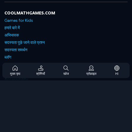
COOLMATHGAMES.COM
Games for Kids
हमारे बारे में
अभिभावक
सदस्यता पूछे जाने वाले प्रश्न
सदस्यता समर्थन
ब्लॉग
Developers
संपर्क करें
मुख्य पृष्ठ
श्रेणियाँ
खोज
प्रोफ़ाइल
HI
Accessibility
ब्राउज गेम्स
स्ट्रेटेजी गेम्स
स्किल गेम्स
नंबर गेम्स
लॉजिक गेम्स
मेमोरी गेम्स