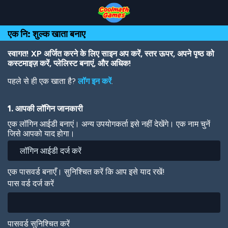
Skip
Skip
Skip
Skip
Skip
to
to
to
to
to
Top
Navigation
Main
Footer
main
एक नि: शुल्क खाता बनाए
of
Content
content
Page
स्वागत! XP अर्जित करने के लिए साइन अप करें, स्तर ऊपर, अपने पृष्ठ को
कस्टमाइज़ करें, प्लेलिस्ट बनाएं, और अधिक!
पहले से ही एक खाता है?
लॉग इन करें
.
1. आपकी लॉगिन जानकारी
एक लॉगिन आईडी बनाएं। अन्य उपयोगकर्ता इसे नहीं देखेंगे। एक नाम चुनें
जिसे आपको याद होगा।
एक पासवर्ड बनाएँ। सुनिश्चित करें कि आप इसे याद रखें!
पास वर्ड दर्ज करें
पासवर्ड सुनिश्चित करें