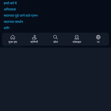
हमारे बारे में
अभिभावक
सदस्यता पूछे जाने वाले प्रश्न
सदस्यता समर्थन
ब्लॉग
Developers
संपर्क करें
मुख्य पृष्ठ
श्रेणियाँ
खोज
प्रोफ़ाइल
HI
Accessibility
ब्राउज गेम्स
स्ट्रेटेजी गेम्स
स्किल गेम्स
नंबर गेम्स
लॉजिक गेम्स
मेमोरी गेम्स
क्लासिक गेम्स
विज्ञान खेल
भूगोल खेल