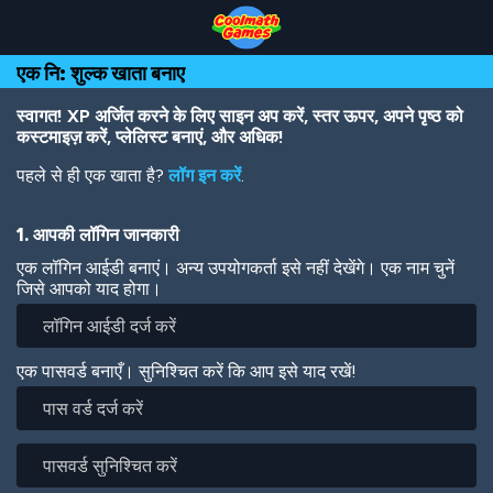
Skip
Skip
Skip
Skip
Skip
to
to
to
to
to
Top
Navigation
Main
Footer
main
एक नि: शुल्क खाता बनाए
of
Content
content
Page
स्वागत! XP अर्जित करने के लिए साइन अप करें, स्तर ऊपर, अपने पृष्ठ को
कस्टमाइज़ करें, प्लेलिस्ट बनाएं, और अधिक!
पहले से ही एक खाता है?
लॉग इन करें
.
1. आपकी लॉगिन जानकारी
एक लॉगिन आईडी बनाएं। अन्य उपयोगकर्ता इसे नहीं देखेंगे। एक नाम चुनें
जिसे आपको याद होगा।
एक पासवर्ड बनाएँ। सुनिश्चित करें कि आप इसे याद रखें!
पास
वर्ड
दर्ज
पासवर्ड
करें
सुनिश्चित