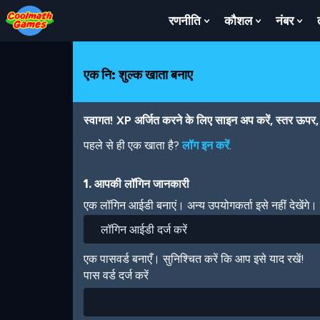
Skip
Skip
Skip
Skip
Skip
to
to
to
to
to
रणनीति
कौशल
नंबर
Show
Show
Sh
Top
Navigation
Main
Footer
main
Submenu
Submenu
Su
of
Content
content
For
For
For
Page
रणनीति
कौशल
नंबर
एक नि: शुल्क खाता बनाए
स्वागत! XP अर्जित करने के लिए साइन अप करें, स्तर ऊपर, अ
पहले से ही एक खाता है?
लॉग इन करें
.
1. आपकी लॉगिन जानकारी
एक लॉगिन आईडी बनाएं। अन्य उपयोगकर्ता इसे नहीं देखेंगे
एक पासवर्ड बनाएँ। सुनिश्चित करें कि आप इसे याद रखें!
पास वर्ड दर्ज करें