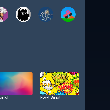
orful
Pow! Bang!