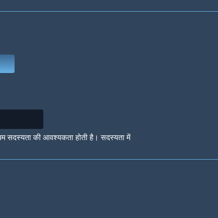
Deep Water
On the Beach
Mus
Circuits
Glazed Over
In 
यम सदस्यता की आवश्यकता होती है। सदस्यता में
Big Spender
Hit the Slopes
Boo