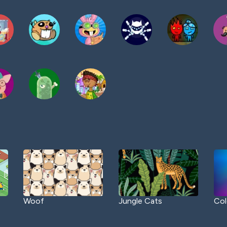
Woof
Jungle Cats
Col