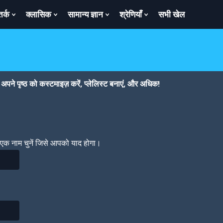
तर्क
क्लासिक
सामान्य ज्ञान
श्रेणियाँ
सभी खेल
ow
Show
Show
Show
Show
bmenu
Submenu
Submenu
Submenu
Submenu
For
For
For
For
तर्क
क्लासिक
सामान्य
श्रेणियाँ
ज्ञान
पने पृष्ठ को कस्टमाइज़ करें, प्लेलिस्ट बनाएं, और अधिक!
। एक नाम चुनें जिसे आपको याद होगा।