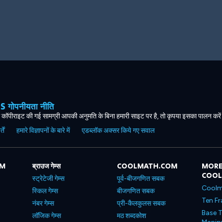
ोपनीयता नीति
कॉपीराइट की गई सामग्री आपकी अनुमति के बिना हमारी साइट पर है, तो कृपया इसका पालन करे
ें
हमारे विज्ञापनों के बारे में
एडब्लॉक अक्सर किये गए सवाल
OM
ब्राउज गेम्स
COOLMATH.COM
MORE
COO
स्ट्रेटेजी गेम्स
पूर्व-बीजगणित सबक
Coolm
स्किल गेम्स
बीजगणित सबक
Ten Fr
नंबर गेम्स
प्री-कैलकुलस सबक
Base T
लॉजिक गेम्स
मठ शब्दकोश