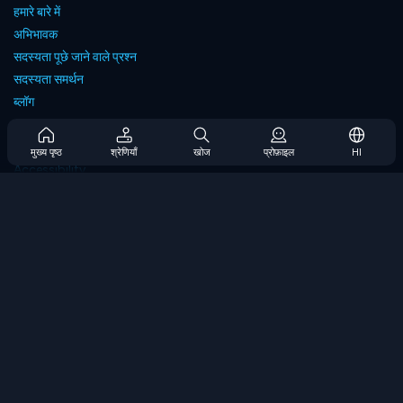
हमारे बारे में
अभिभावक
सदस्यता पूछे जाने वाले प्रश्न
सदस्यता समर्थन
ब्लॉग
Developers
संपर्क करें
मुख्य पृष्ठ
श्रेणियाँ
खोज
प्रोफ़ाइल
HI
Accessibility
ब्राउज गेम्स
स्ट्रेटेजी गेम्स
स्किल गेम्स
नंबर गेम्स
लॉजिक गेम्स
मेमोरी गेम्स
क्लासिक गेम्स
विज्ञान खेल
भूगोल खेल