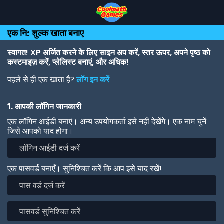
Skip
Skip
Skip
Skip
Skip
to
to
to
to
to
Top
Navigation
Main
Footer
main
एक नि: शुल्क खाता बनाए
of
Content
content
Page
स्वागत! XP अर्जित करने के लिए साइन अप करें, स्तर ऊपर, अपने पृष्ठ को
कस्टमाइज़ करें, प्लेलिस्ट बनाएं, और अधिक!
पहले से ही एक खाता है?
लॉग इन करें
.
1. आपकी लॉगिन जानकारी
एक लॉगिन आईडी बनाएं। अन्य उपयोगकर्ता इसे नहीं देखेंगे। एक नाम चुनें
जिसे आपको याद होगा।
एक पासवर्ड बनाएँ। सुनिश्चित करें कि आप इसे याद रखें!
पास
वर्ड
दर्ज
पासवर्ड
करें
सुनिश्चित