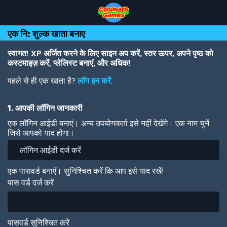
Skip
Skip
Skip
Skip
Skip
to
to
to
to
to
Top
Navigation
Main
Footer
main
एक नि: शुल्क खाता बनाए
of
Content
content
Page
स्वागत! XP अर्जित करने के लिए साइन अप करें, स्तर ऊपर, अपने पृष्ठ को
कस्टमाइज़ करें, प्लेलिस्ट बनाएं, और अधिक!
पहले से ही एक खाता है?
लॉग इन करें
.
1. आपकी लॉगिन जानकारी
एक लॉगिन आईडी बनाएं। अन्य उपयोगकर्ता इसे नहीं देखेंगे। एक नाम चुनें
जिसे आपको याद होगा।
एक पासवर्ड बनाएँ। सुनिश्चित करें कि आप इसे याद रखें!
पास वर्ड दर्ज करें
पासवर्ड सुनिश्चित करें