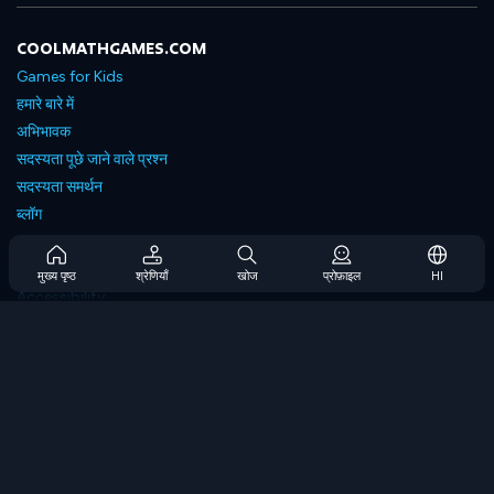
COOLMATHGAMES.COM
Games for Kids
हमारे बारे में
अभिभावक
सदस्यता पूछे जाने वाले प्रश्न
सदस्यता समर्थन
ब्लॉग
Developers
संपर्क करें
मुख्य पृष्ठ
श्रेणियाँ
खोज
प्रोफ़ाइल
HI
Accessibility
ब्राउज गेम्स
स्ट्रेटेजी गेम्स
स्किल गेम्स
नंबर गेम्स
लॉजिक गेम्स
मेमोरी गेम्स