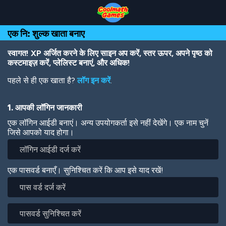
Skip
Skip
Skip
Skip
Skip
to
to
to
to
to
Top
Navigation
Main
Footer
main
एक नि: शुल्क खाता बनाए
of
Content
content
Page
स्वागत! XP अर्जित करने के लिए साइन अप करें, स्तर ऊपर, अपने पृष्ठ को
कस्टमाइज़ करें, प्लेलिस्ट बनाएं, और अधिक!
पहले से ही एक खाता है?
लॉग इन करें
.
1. आपकी लॉगिन जानकारी
एक लॉगिन आईडी बनाएं। अन्य उपयोगकर्ता इसे नहीं देखेंगे। एक नाम चुनें
जिसे आपको याद होगा।
एक पासवर्ड बनाएँ। सुनिश्चित करें कि आप इसे याद रखें!
पास
वर्ड
दर्ज
पासवर्ड
करें
सुनिश्चित