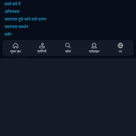
हमारे बारे में
अभिभावक
सदस्यता पूछे जाने वाले प्रश्न
सदस्यता समर्थन
ब्लॉग
Developers
संपर्क करें
मुख्य पृष्ठ
श्रेणियाँ
खोज
प्रोफ़ाइल
HI
Accessibility
ब्राउज गेम्स
स्ट्रेटेजी गेम्स
स्किल गेम्स
नंबर गेम्स
लॉजिक गेम्स
मेमोरी गेम्स
क्लासिक गेम्स
विज्ञान खेल
भूगोल खेल