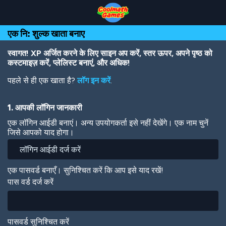
Skip
Skip
Skip
Skip
Skip
to
to
to
to
to
Top
Navigation
Main
Footer
main
एक नि: शुल्क खाता बनाए
of
Content
content
Page
स्वागत! XP अर्जित करने के लिए साइन अप करें, स्तर ऊपर, अपने पृष्ठ को
कस्टमाइज़ करें, प्लेलिस्ट बनाएं, और अधिक!
पहले से ही एक खाता है?
लॉग इन करें
.
1. आपकी लॉगिन जानकारी
एक लॉगिन आईडी बनाएं। अन्य उपयोगकर्ता इसे नहीं देखेंगे। एक नाम चुनें
जिसे आपको याद होगा।
एक पासवर्ड बनाएँ। सुनिश्चित करें कि आप इसे याद रखें!
पास वर्ड दर्ज करें
पासवर्ड सुनिश्चित करें