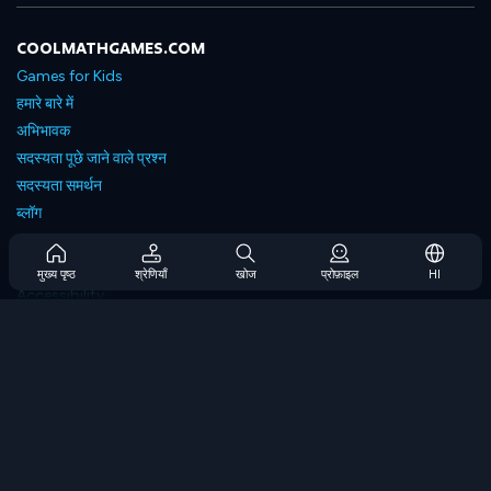
COOLMATHGAMES.COM
Games for Kids
हमारे बारे में
अभिभावक
सदस्यता पूछे जाने वाले प्रश्न
सदस्यता समर्थन
ब्लॉग
Developers
संपर्क करें
मुख्य पृष्ठ
श्रेणियाँ
खोज
प्रोफ़ाइल
HI
Accessibility
ब्राउज गेम्स
स्ट्रेटेजी गेम्स
स्किल गेम्स
नंबर गेम्स
लॉजिक गेम्स
मेमोरी गेम्स