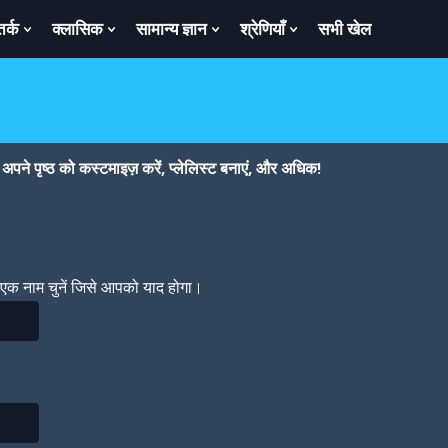
तर्क
क्लासिक
सामान्य ज्ञान
श्रेणियाँ
सभी खेल
ow
Show
Show
Show
Show
bmenu
Submenu
Submenu
Submenu
Submenu
For
For
For
For
तर्क
क्लासिक
सामान्य
श्रेणियाँ
ज्ञान
पने पृष्ठ को कस्टमाइज़ करें, प्लेलिस्ट बनाएं, और अधिक!
। एक नाम चुनें जिसे आपको याद होगा।