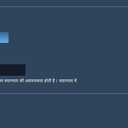
Deep Water
On the Beach
Mus
Circuits
Glazed Over
In 
यम सदस्यता की आवश्यकता होती है। सदस्यता में
Big Spender
Hit the Slopes
Boo