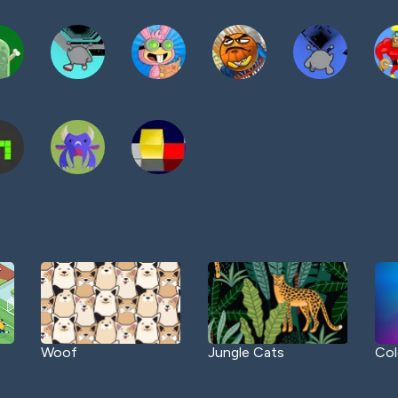
Woof
Jungle Cats
Col