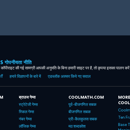
ोपनीयता नीति
कॉपीराइट की गई सामग्री आपकी अनुमति के बिना हमारी साइट पर है, तो कृपया इसका पालन करे
ें
हमारे विज्ञापनों के बारे में
एडब्लॉक अक्सर किये गए सवाल
OM
ब्राउज गेम्स
COOLMATH.COM
MORE
COO
स्ट्रेटेजी गेम्स
पूर्व-बीजगणित सबक
Coolm
स्किल गेम्स
बीजगणित सबक
Ten Fr
नंबर गेम्स
प्री-कैलकुलस सबक
Base T
लॉजिक गेम्स
मठ शब्दकोश