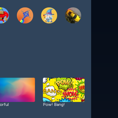
orful
Pow! Bang!