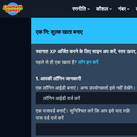
Skip
Skip
Skip
Skip
Skip
to
to
to
to
to
रणनीति
कौशल
नंबर
Show
Show
Sh
Top
Navigation
Main
Footer
main
Submenu
Submenu
Su
of
Content
content
For
For
For
Page
रणनीति
कौशल
नंबर
एक नि: शुल्क खाता बनाए
स्वागत! XP अर्जित करने के लिए साइन अप करें, स्तर ऊपर, अ
पहले से ही एक खाता है?
लॉग इन करें
.
1. आपकी लॉगिन जानकारी
एक लॉगिन आईडी बनाएं। अन्य उपयोगकर्ता इसे नहीं देखेंगे
एक पासवर्ड बनाएँ। सुनिश्चित करें कि आप इसे याद रखें!
पास वर्ड दर्ज करें