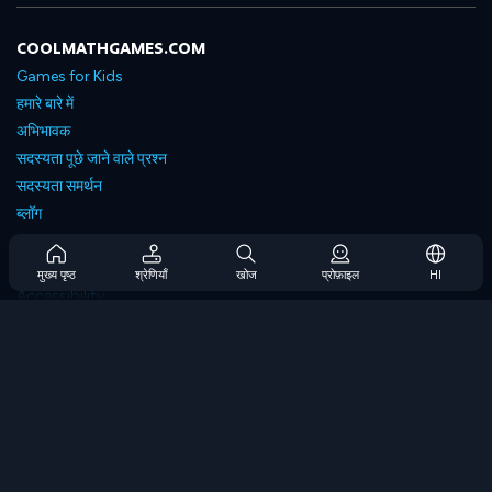
COOLMATHGAMES.COM
Games for Kids
हमारे बारे में
अभिभावक
सदस्यता पूछे जाने वाले प्रश्न
सदस्यता समर्थन
ब्लॉग
Developers
संपर्क करें
मुख्य पृष्ठ
श्रेणियाँ
खोज
प्रोफ़ाइल
HI
Accessibility
ब्राउज गेम्स
स्ट्रेटेजी गेम्स
स्किल गेम्स
नंबर गेम्स
लॉजिक गेम्स
मेमोरी गेम्स