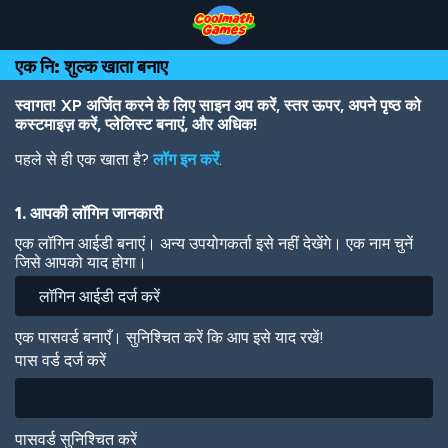
Skip
Skip
Skip
Skip
Skip
to
to
to
to
to
Top
Navigation
Main
Footer
main
एक नि: शुल्क खाता बनाए
of
Content
content
Page
स्वागत! XP अर्जित करने के लिए साइन अप करें, स्तर ऊपर, अपने पृष्ठ को
कस्टमाइज़ करें, प्लेलिस्ट बनाएं, और अधिक!
पहले से ही एक खाता है?
लॉग इन करें
.
1. आपकी लॉगिन जानकारी
एक लॉगिन आईडी बनाएं। अन्य उपयोगकर्ता इसे नहीं देखेंगे। एक नाम चुनें
जिसे आपको याद होगा।
एक पासवर्ड बनाएँ। सुनिश्चित करें कि आप इसे याद रखें!
पास वर्ड दर्ज करें
पासवर्ड सुनिश्चित करें