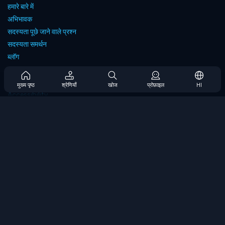
हमारे बारे में
अभिभावक
सदस्यता पूछे जाने वाले प्रश्न
सदस्यता समर्थन
ब्लॉग
Developers
संपर्क करें
मुख्य पृष्ठ
श्रेणियाँ
खोज
प्रोफ़ाइल
HI
Accessibility
ब्राउज गेम्स
स्ट्रेटेजी गेम्स
स्किल गेम्स
नंबर गेम्स
लॉजिक गेम्स
मेमोरी गेम्स
क्लासिक गेम्स
विज्ञान खेल
भूगोल खेल