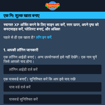
Skip
Skip
Skip
Skip
Skip
to
to
to
to
to
Top
Navigation
Main
Footer
main
एक नि: शुल्क खाता बनाए
of
Content
content
Page
स्वागत! XP अर्जित करने के लिए साइन अप करें, स्तर ऊपर, अपने पृष्ठ को
कस्टमाइज़ करें, प्लेलिस्ट बनाएं, और अधिक!
पहले से ही एक खाता है?
लॉग इन करें
.
1. आपकी लॉगिन जानकारी
एक लॉगिन आईडी बनाएं। अन्य उपयोगकर्ता इसे नहीं देखेंगे। एक नाम चुनें
जिसे आपको याद होगा।
एक पासवर्ड बनाएँ। सुनिश्चित करें कि आप इसे याद रखें!
पास
वर्ड
दर्ज
पासवर्ड
करें
सुनिश्चित