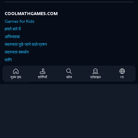
COOLMATHGAMES.COM
Games for Kids
हमारे बारे में
अभिभावक
सदस्यता पूछे जाने वाले प्रश्न
सदस्यता समर्थन
ब्लॉग
Developers
संपर्क करें
मुख्य पृष्ठ
श्रेणियाँ
खोज
प्रोफ़ाइल
HI
Accessibility
ब्राउज गेम्स
स्ट्रेटेजी गेम्स
स्किल गेम्स
नंबर गेम्स
लॉजिक गेम्स
मेमोरी गेम्स