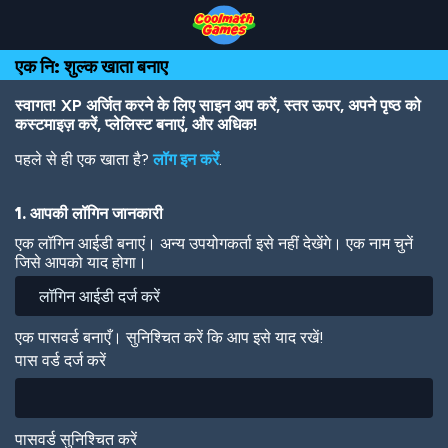
Skip
Skip
Skip
Skip
Skip
to
to
to
to
to
Top
Navigation
Main
Footer
main
एक नि: शुल्क खाता बनाए
of
Content
content
Page
स्वागत! XP अर्जित करने के लिए साइन अप करें, स्तर ऊपर, अपने पृष्ठ को
कस्टमाइज़ करें, प्लेलिस्ट बनाएं, और अधिक!
पहले से ही एक खाता है?
लॉग इन करें
.
1. आपकी लॉगिन जानकारी
एक लॉगिन आईडी बनाएं। अन्य उपयोगकर्ता इसे नहीं देखेंगे। एक नाम चुनें
जिसे आपको याद होगा।
एक पासवर्ड बनाएँ। सुनिश्चित करें कि आप इसे याद रखें!
पास वर्ड दर्ज करें
पासवर्ड सुनिश्चित करें