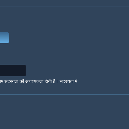
Deep Water
On the Beach
Mus
Circuits
Glazed Over
In 
यम सदस्यता की आवश्यकता होती है। सदस्यता में
Big Spender
Hit the Slopes
Boo