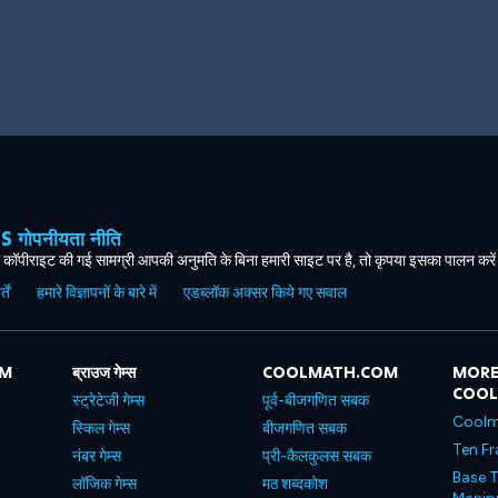
ोपनीयता नीति
कॉपीराइट की गई सामग्री आपकी अनुमति के बिना हमारी साइट पर है, तो कृपया इसका पालन करे
ें
हमारे विज्ञापनों के बारे में
एडब्लॉक अक्सर किये गए सवाल
OM
ब्राउज गेम्स
COOLMATH.COM
MORE
COO
स्ट्रेटेजी गेम्स
पूर्व-बीजगणित सबक
Coolm
स्किल गेम्स
बीजगणित सबक
Ten Fr
नंबर गेम्स
प्री-कैलकुलस सबक
Base T
लॉजिक गेम्स
मठ शब्दकोश