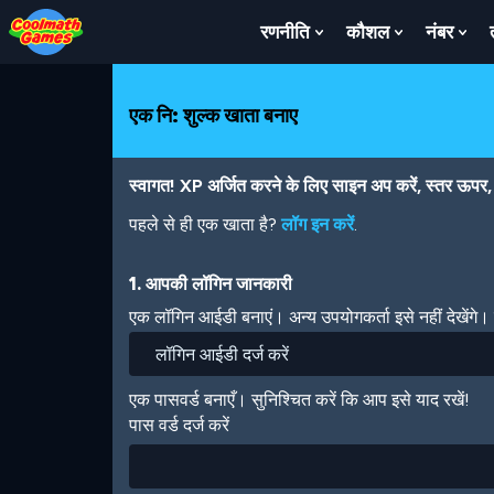
Skip
Skip
Skip
Skip
Skip
to
to
to
to
to
रणनीति
कौशल
नंबर
Show
Show
Sh
Top
Navigation
Main
Footer
main
Submenu
Submenu
Su
of
Content
content
For
For
For
Page
रणनीति
कौशल
नंबर
एक नि: शुल्क खाता बनाए
स्वागत! XP अर्जित करने के लिए साइन अप करें, स्तर ऊपर, अ
पहले से ही एक खाता है?
लॉग इन करें
.
1. आपकी लॉगिन जानकारी
एक लॉगिन आईडी बनाएं। अन्य उपयोगकर्ता इसे नहीं देखेंगे
एक पासवर्ड बनाएँ। सुनिश्चित करें कि आप इसे याद रखें!
पास वर्ड दर्ज करें