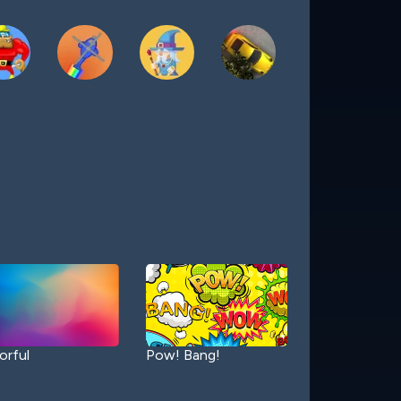
orful
Pow! Bang!