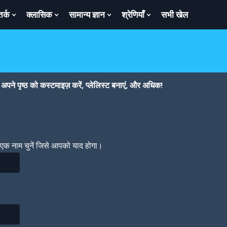
तर्क
क्लासिक
सामान्य ज्ञान
श्रेणियाँ
सभी खेल
ow
Show
Show
Show
Show
bmenu
Submenu
Submenu
Submenu
Submenu
For
For
For
For
तर्क
क्लासिक
सामान्य
श्रेणियाँ
ज्ञान
पने पृष्ठ को कस्टमाइज़ करें, प्लेलिस्ट बनाएं, और अधिक!
। एक नाम चुनें जिसे आपको याद होगा।