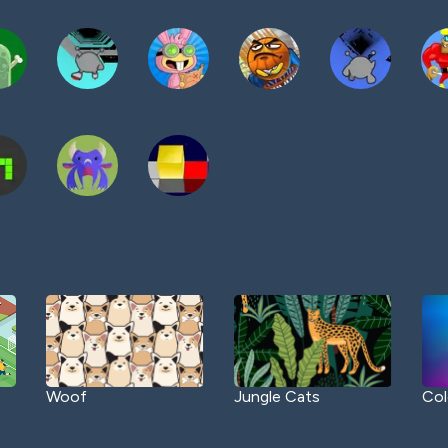
Woof
Jungle Cats
Col