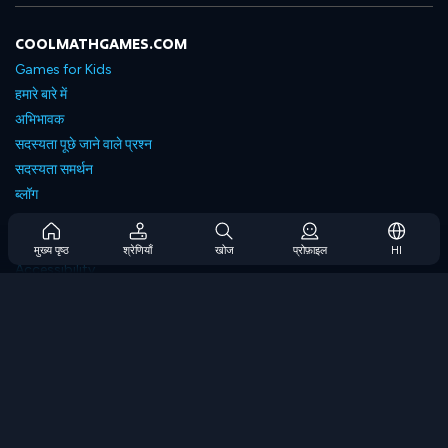
COOLMATHGAMES.COM
Games for Kids
हमारे बारे में
अभिभावक
सदस्यता पूछे जाने वाले प्रश्न
सदस्यता समर्थन
ब्लॉग
Developers
संपर्क करें
मुख्य पृष्ठ
श्रेणियाँ
खोज
प्रोफ़ाइल
HI
Accessibility
ब्राउज गेम्स
स्ट्रेटेजी गेम्स
स्किल गेम्स
नंबर गेम्स
लॉजिक गेम्स
मेमोरी गेम्स