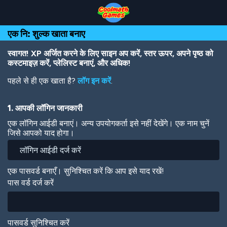
Skip
Skip
Skip
Skip
Skip
to
to
to
to
to
Top
Navigation
Main
Footer
main
एक नि: शुल्क खाता बनाए
of
Content
content
Page
स्वागत! XP अर्जित करने के लिए साइन अप करें, स्तर ऊपर, अपने पृष्ठ को
कस्टमाइज़ करें, प्लेलिस्ट बनाएं, और अधिक!
पहले से ही एक खाता है?
लॉग इन करें
.
1. आपकी लॉगिन जानकारी
एक लॉगिन आईडी बनाएं। अन्य उपयोगकर्ता इसे नहीं देखेंगे। एक नाम चुनें
जिसे आपको याद होगा।
एक पासवर्ड बनाएँ। सुनिश्चित करें कि आप इसे याद रखें!
पास वर्ड दर्ज करें
पासवर्ड सुनिश्चित करें