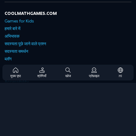
COOLMATHGAMES.COM
Games for Kids
हमारे बारे में
अभिभावक
सदस्यता पूछे जाने वाले प्रश्न
सदस्यता समर्थन
ब्लॉग
Developers
संपर्क करें
मुख्य पृष्ठ
श्रेणियाँ
खोज
प्रोफ़ाइल
HI
Accessibility
ब्राउज गेम्स
स्ट्रेटेजी गेम्स
स्किल गेम्स
नंबर गेम्स
लॉजिक गेम्स
मेमोरी गेम्स