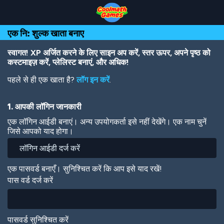
Skip
Skip
Skip
Skip
Skip
to
to
to
to
to
Top
Navigation
Main
Footer
main
एक नि: शुल्क खाता बनाए
of
Content
content
Page
स्वागत! XP अर्जित करने के लिए साइन अप करें, स्तर ऊपर, अपने पृष्ठ को
कस्टमाइज़ करें, प्लेलिस्ट बनाएं, और अधिक!
पहले से ही एक खाता है?
लॉग इन करें
.
1. आपकी लॉगिन जानकारी
एक लॉगिन आईडी बनाएं। अन्य उपयोगकर्ता इसे नहीं देखेंगे। एक नाम चुनें
जिसे आपको याद होगा।
एक पासवर्ड बनाएँ। सुनिश्चित करें कि आप इसे याद रखें!
पास वर्ड दर्ज करें
पासवर्ड सुनिश्चित करें