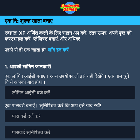
Skip
Skip
Skip
Skip
Skip
to
to
to
to
to
Top
Navigation
Main
Footer
main
एक नि: शुल्क खाता बनाए
of
Content
content
Page
स्वागत! XP अर्जित करने के लिए साइन अप करें, स्तर ऊपर, अपने पृष्ठ को
कस्टमाइज़ करें, प्लेलिस्ट बनाएं, और अधिक!
पहले से ही एक खाता है?
लॉग इन करें
.
1. आपकी लॉगिन जानकारी
एक लॉगिन आईडी बनाएं। अन्य उपयोगकर्ता इसे नहीं देखेंगे। एक नाम चुनें
जिसे आपको याद होगा।
एक पासवर्ड बनाएँ। सुनिश्चित करें कि आप इसे याद रखें!
पास
वर्ड
दर्ज
पासवर्ड
करें
सुनिश्चित