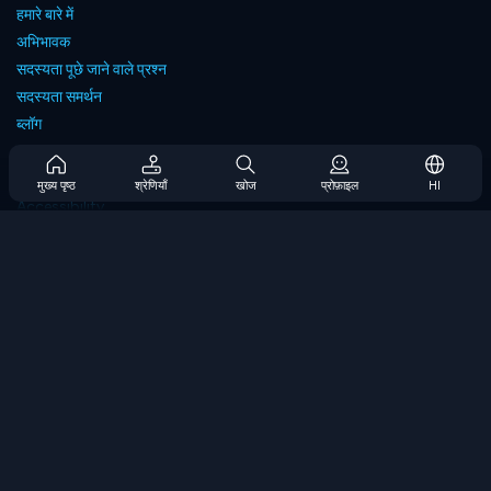
हमारे बारे में
अभिभावक
सदस्यता पूछे जाने वाले प्रश्न
सदस्यता समर्थन
ब्लॉग
Developers
संपर्क करें
मुख्य पृष्ठ
श्रेणियाँ
खोज
प्रोफ़ाइल
HI
Accessibility
ब्राउज गेम्स
स्ट्रेटेजी गेम्स
स्किल गेम्स
नंबर गेम्स
लॉजिक गेम्स
मेमोरी गेम्स
क्लासिक गेम्स
विज्ञान खेल
भूगोल खेल