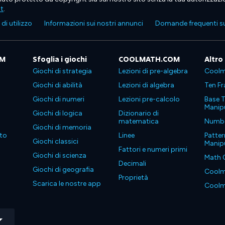
ht
.
di utilizzo
Informazioni sui nostri annunci
Domande frequenti su
OM
Sfoglia i giochi
COOLMATH.COM
Altro
Giochi di strategia
Lezioni di pre-algebra
Coolm
Giochi di abilità
Lezioni di algebra
Ten Fr
Giochi di numeri
Lezioni pre-calcolo
Base T
Manipu
Giochi di logica
Dizionario di
matematica
Number
Giochi di memoria
to
Linee
Patter
Giochi classici
Manipu
Fattori e numeri primi
Giochi di scienza
Math 
Decimali
Giochi di geografia
Coolm
Proprietà
Scarica le nostre app
Coolm