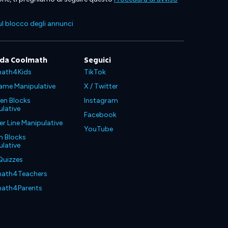
l blocco degli annunci
 da Coolmath
Seguici
ath4Kids
TikTok
ame Manipulative
X / Twitter
en Blocks
Instagram
lative
Facebook
 Line Manipulative
YouTube
n Blocks
lative
Quizzes
ath4Teachers
ath4Parents