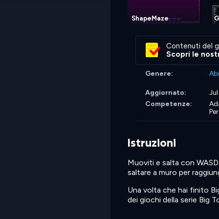
ShapeMaze
G
Contenuti del g
Scopri le nost
Genere:
Abi
Aggiornato:
Jul
Competenze:
Ada
Pe
Istruzioni
Muoviti e salta con WASD o 
saltare a muro per raggiung
Una volta che hai finito B
dei giochi della serie Big