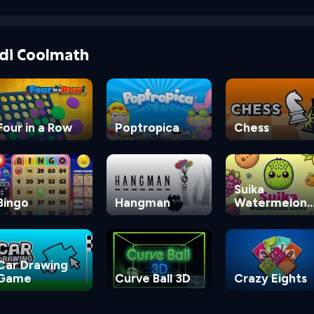
e di Coolmath
Four in a Row
Poptropica
Chess
Suika
Bingo
Hangman
Watermelon
Game
Car Drawing
Game
Curve Ball 3D
Crazy Eights