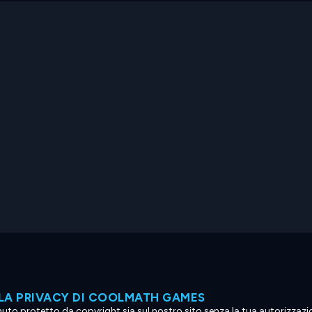
LA PRIVACY DI COOLMATH GAMES
tenuto protetto da copyright sia sul nostro sito senza la tua autorizzaz