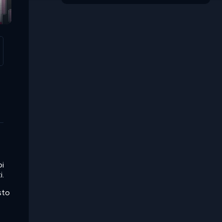
oi
i.
sto