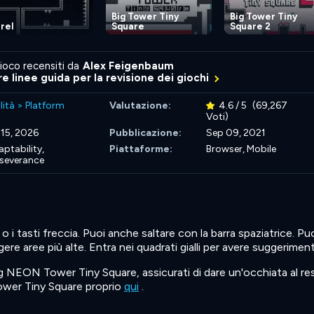
Big Tower Tiny
Big Tower Tiny
rel
Square
Square 2
ioco recensiti da
Alex Feigenbaum
re linee guida per la revisione dei giochi
lità
>
Platform
Valutazione:
4.6 / 5
(69,267
Voti)
 15, 2026
Pubblicazione:
Sep 09, 2021
ptability,
Piattaforme:
Browser, Mobile
rseverance
i tasti freccia. Puoi anche saltare con la barra spaziatrice. Pu
ere aree più alte. Entra nei quadrati gialli per avere suggeriment
ig NEON Tower Tiny Square, assicurati di dare un'occhiata al re
 Tower Tiny Square proprio
qui
.