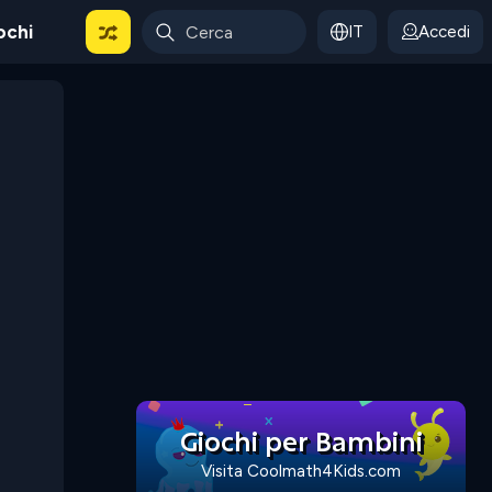
ochi
IT
Accedi
Giochi per Bambini
Visita Coolmath4Kids.com