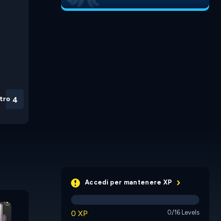
tro
3
Accedi per mantenere XP
Overlord
Star Hunt
Origin
Mansion
0 XP
0/16 Levels