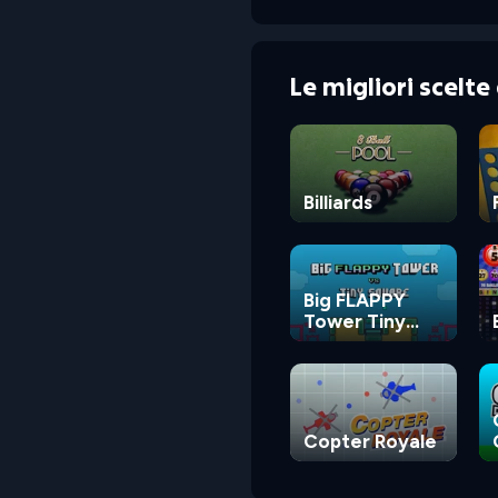
Le migliori scelt
Billiards
Big FLAPPY
Tower Tiny
Square
Copter Royale