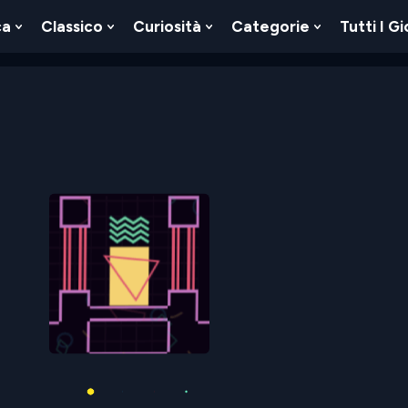
ca
Classico
Curiosità
Categorie
Tutti I Gi
Show
Show
Show
Show
u
Submenu
Submenu
Submenu
Submenu
For
For
For
For
Logica
Classico
Curiosità
Categorie