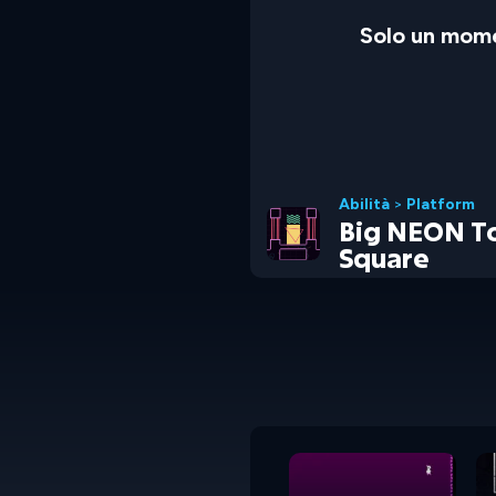
Solo un mome
Abilità
>
Platform
Big NEON T
Square