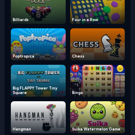
Billiards
Four in a Row
Poptropica
Chess
Big FLAPPY Tower Tiny
Square
Bingo
Hangman
Suika Watermelon Game