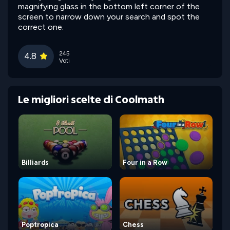
magnifying glass in the bottom left corner of the
screen to narrow down your search and spot the
correct one.
245
4.8
Voti
Le migliori scelte di Coolmath
Billiards
Four in a Row
Poptropica
Chess