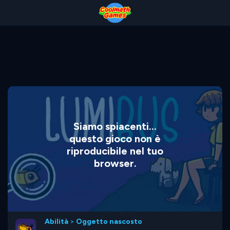
Skip
Skip
Skip
Skip
to
to
to
to
Top
Navigation
Main
Footer
of
Content
Page
Siamo spiacenti...
questo gioco non è
riproducibile nel tuo
browser.
Abilità
>
Oggetto nascosto