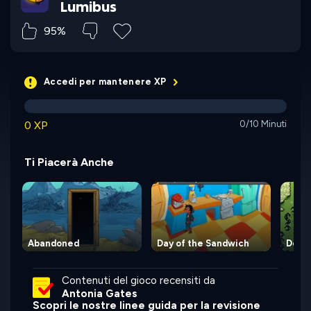
Lumibus
95%
Accedi per mantenere XP
0 XP
0/10 Minuti
Ti Piacerà Anche
Abandoned
Day of the Sandwich
Deep 
Contenuti del gioco recensiti da
Antonia Gates
Scopri le nostre linee guida per la revisione