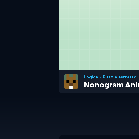
Logica
>
Puzzle astratto
Nonogram Ani