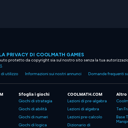
LA PRIVACY DI COOLMATH GAMES
tenuto protetto da copyright sia sul nostro sito senza la tua autorizzaz
ht
.
di utilizzo
Informazioni sui nostri annunci
Domande frequenti su
OM
Sfoglia i giochi
COOLMATH.COM
Altro
Giochi di strategia
Lezioni di pre-algebra
Coolm
Giochi di abilità
Lezioni di algebra
Ten Fr
Giochi di numeri
Lezioni pre-calcolo
Base T
Manipu
Giochi di logica
Dizionario di