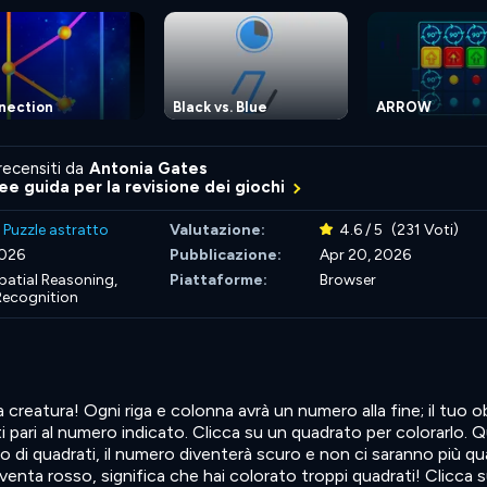
nection
Black vs. Blue
ARROW
recensiti da
Antonia Gates
nee guida per la revisione dei giochi
>
Puzzle astratto
Valutazione:
4.6 / 5
(231 Voti)
2026
Pubblicazione:
Apr 20, 2026
patial Reasoning,
Piattaforme:
Browser
Recognition
a creatura! Ogni riga e colonna avrà un numero alla fine; il tuo o
i pari al numero indicato. Clicca su un quadrato per colorarlo.
o di quadrati, il numero diventerà scuro e non ci saranno più qu
venta rosso, significa che hai colorato troppi quadrati! Clicca 