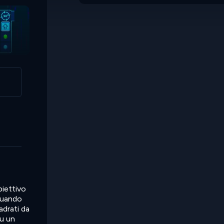
ARROW 2: Patterns
Color Push
biettivo
 Quando
adrati da
su un