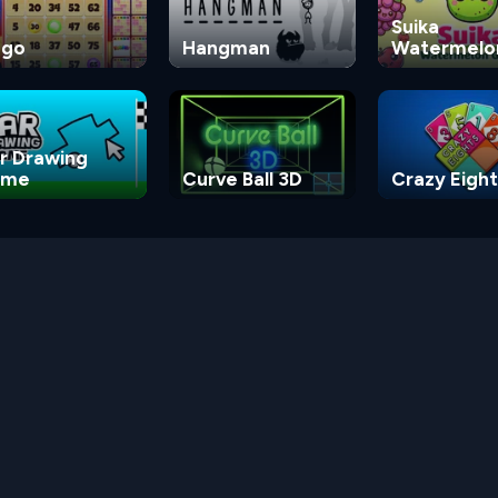
Suika
ngo
Hangman
Watermelo
Game
r Drawing
ame
Curve Ball 3D
Crazy Eight