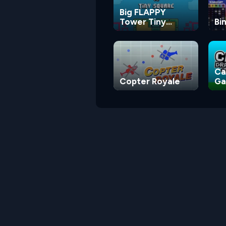
Big FLAPPY
Tower Tiny
Bi
Square
Ca
Copter Royale
G