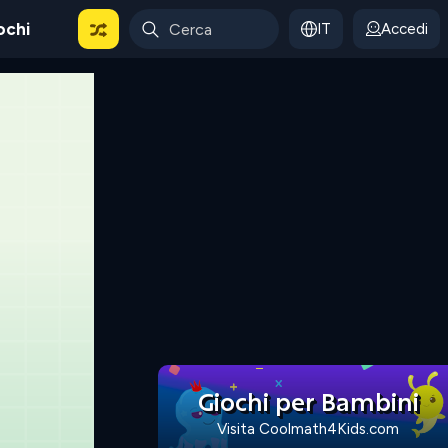
ochi
IT
Accedi
Giochi per Bambini
Visita Coolmath4Kids.com