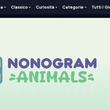
ca
Classico
Curiosità
Categorie
Tutti I Gi
Show
Show
Show
Show
u
Submenu
Submenu
Submenu
Submenu
For
For
For
For
Logica
Classico
Curiosità
Categorie