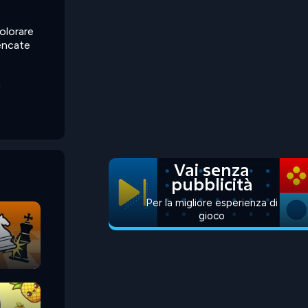
olorare
lencate
a
Vai senza
pubblicità
Per la migliore esperienza di
gioco