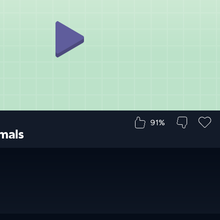
91%
mals