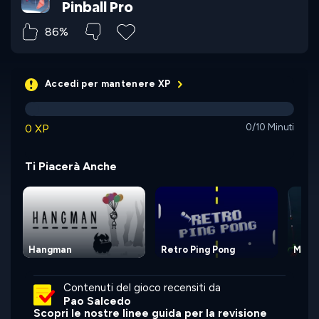
Pinball Pro
86%
Accedi per mantenere XP
0 XP
0/10 Minuti
Ti Piacerà Anche
Hangman
Retro Ping Pong
Miss
Contenuti del gioco recensiti da
Pao Salcedo
Scopri le nostre linee guida per la revisione