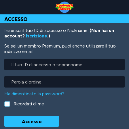
Skip
Skip
Skip
Skip
Salta
to
to
to
to
al
Top
Navigation
Main
Footer
contenuto
ACCESSO
of
Content
principale
Page
Inserisci il tuo ID di accesso o Nickname.
(Non hai un
account?
Iscrizione
.)
Se sei un membro Premium, puoi anche utilizzare il tuo
indirizzo email.
Il
tuo
ID
di
Parola
accesso
d'ordine
o
Ha dimenticato la password?
soprannome
Ricordati di me