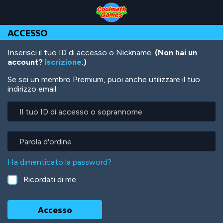
Skip
Skip
Skip
Skip
Salta
to
to
to
to
al
Top
Navigation
Main
Footer
contenuto
ACCESSO
of
Content
principale
Page
Inserisci il tuo ID di accesso o Nickname.
(Non hai un
account?
Iscrizione
.)
Se sei un membro Premium, puoi anche utilizzare il tuo
indirizzo email.
Il
tuo
ID
di
Parola
accesso
d'ordine
o
Ha dimenticato la password?
soprannome
Ricordati di me