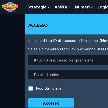
Skip
Skip
Skip
Skip
Salta
to
to
to
to
al
Strategia
Abilità
Numeri
Logi
Show
Show
Show
Top
Navigation
Main
Footer
contenuto
Submenu
Submenu
Submen
of
Content
principale
For
For
For
Page
Strategia
Abilità
Numeri
ACCESSO
Inserisci il tuo ID di accesso o Nickname.
(Non
Se sei un membro Premium, puoi anche utilizzare
Il
tuo
ID
di
Parola
accesso
d'ordine
o
soprannome
Ricordati di me