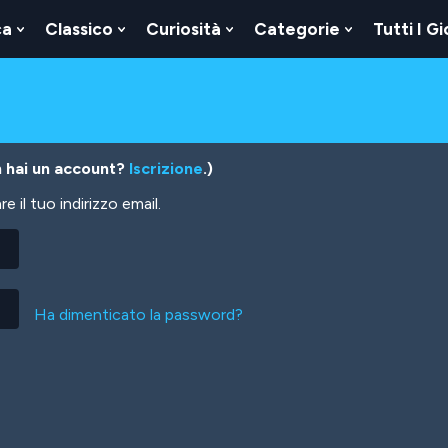
ca
Classico
Curiosità
Categorie
Tutti I Gi
Show
Show
Show
Show
u
Submenu
Submenu
Submenu
Submenu
For
For
For
For
Logica
Classico
Curiosità
Categorie
 hai un account?
Iscrizione
.)
 il tuo indirizzo email.
Ha dimenticato la password?