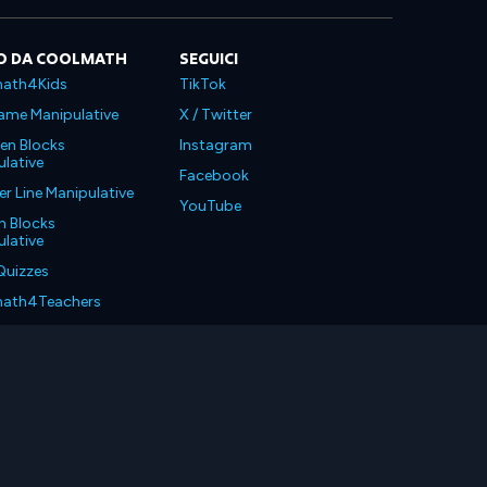
O DA COOLMATH
SEGUICI
ath4Kids
TikTok
ame Manipulative
X / Twitter
en Blocks
Instagram
lative
Facebook
 Line Manipulative
YouTube
n Blocks
lative
Quizzes
ath4Teachers
ath4Parents