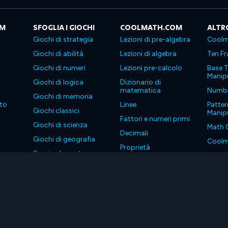
OM
SFOGLIA I GIOCHI
COOLMATH.COM
ALTR
Giochi di strategia
Lezioni di pre-algebra
Coolm
Giochi di abilità
Lezioni di algebra
Ten Fr
Giochi di numeri
Lezioni pre-calcolo
Base T
Manipu
Giochi di logica
Dizionario di
matematica
Number
Giochi di memoria
to
Linee
Patter
Giochi classici
Manipu
Fattori e numeri primi
Giochi di scienza
Math 
Decimali
Giochi di geografia
Coolm
Proprietà
Scarica le nostre app
Coolm
. Tutti i diritti riservati.