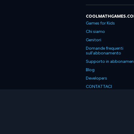
COOLMATHGAMES.C
Games for Kids
Chi siamo
Genitori
Domande frequenti
sull'abbonamento
Supporto in abbonamen
Blog
Developers
CONTATTACI
Accessibility
Italiano
© 2026 Coolmath.com LLC