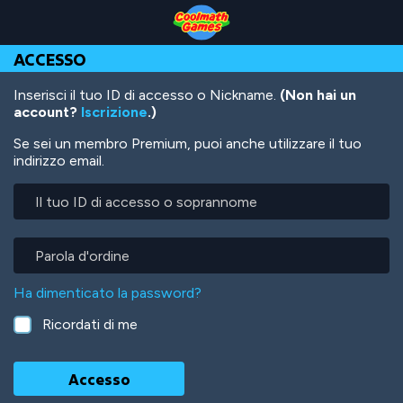
Skip
Skip
Skip
Skip
Salta
to
to
to
to
al
Top
Navigation
Main
Footer
contenuto
ACCESSO
of
Content
principale
Page
Inserisci il tuo ID di accesso o Nickname.
(Non hai un
account?
Iscrizione
.)
Se sei un membro Premium, puoi anche utilizzare il tuo
indirizzo email.
Il
tuo
ID
di
Parola
accesso
d'ordine
o
Ha dimenticato la password?
soprannome
Ricordati di me