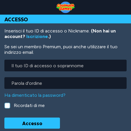
Skip
Skip
Skip
Skip
Salta
to
to
to
to
al
Top
Navigation
Main
Footer
contenuto
ACCESSO
of
Content
principale
Page
Inserisci il tuo ID di accesso o Nickname.
(Non hai un
account?
Iscrizione
.)
Se sei un membro Premium, puoi anche utilizzare il tuo
indirizzo email.
Il
tuo
ID
di
Parola
accesso
d'ordine
o
Ha dimenticato la password?
soprannome
Ricordati di me