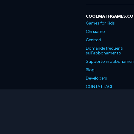
COOLMATHGAMES.C
Games for Kids
Chi siamo
Genitori
Domande frequenti
sull'abbonamento
Supporto in abbonamen
Blog
Developers
CONTATTACI
Accessibility
Italiano
© 2026 Coolmath.com LLC