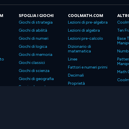
OM
SFOGLIA I GIOCHI
COOLMATH.COM
ALTR
Giochi di strategia
Lezioni di pre-algebra
Coolm
Giochi di abilità
Lezioni di algebra
Ten Fr
Giochi di numeri
Lezioni pre-calcolo
Base T
Manipu
Giochi di logica
Dizionario di
matematica
Number
Giochi di memoria
to
Linee
Patter
Giochi classici
Manipu
Fattori e numeri primi
Giochi di scienza
Math 
Decimali
Giochi di geografia
Coolm
Proprietà
Scarica le nostre app
Coolm
. Tutti i diritti riservati.