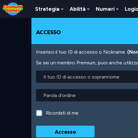
Skip
Skip
Skip
Skip
Salta
to
to
to
to
al
Strategia
Abilità
Numeri
Logi
Show
Show
Show
Top
Navigation
Main
Footer
contenuto
Submenu
Submenu
Submen
of
Content
principale
For
For
For
Page
Strategia
Abilità
Numeri
ACCESSO
Inserisci il tuo ID di accesso o Nickname.
(Non
Se sei un membro Premium, puoi anche utilizzare
Il
tuo
ID
di
Parola
accesso
d'ordine
o
soprannome
Ricordati di me