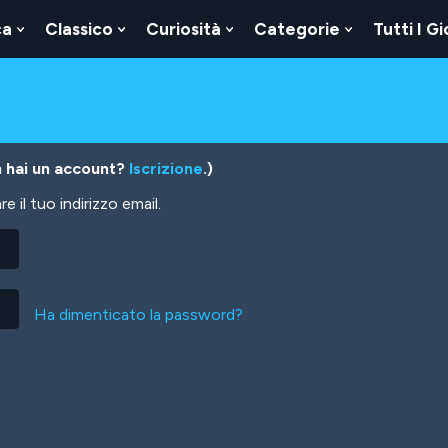
ca
Classico
Curiosità
Categorie
Tutti I Gi
Show
Show
Show
Show
u
Submenu
Submenu
Submenu
Submenu
For
For
For
For
Logica
Classico
Curiosità
Categorie
 hai un account?
Iscrizione
.)
 il tuo indirizzo email.
Ha dimenticato la password?