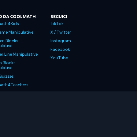
O DA COOLMATH
SEGUICI
ath4Kids
TikTok
ame Manipulative
X / Twitter
en Blocks
Instagram
lative
Facebook
 Line Manipulative
YouTube
n Blocks
lative
Quizzes
ath4Teachers
ath4Parents